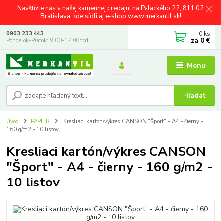
Navštívte nás v našej kamennej predajni na Palackého 22, 811 02
Bratislava, kde sídli aj e-shop www.merkantil.sk!
0
ks
0903 233 443
za
0 €
Pondelok-Piatok: 9.00-17.00hod.
Menu
Hľadať
Úvod
PAPIER
Kresliaci kartón/výkres CANSON "Šport" - A4 - čierny -
160 g/m2 - 10 listov
Kresliaci kartón/výkres CANSON
"Šport" - A4 - čierny - 160 g/m2 -
10 listov