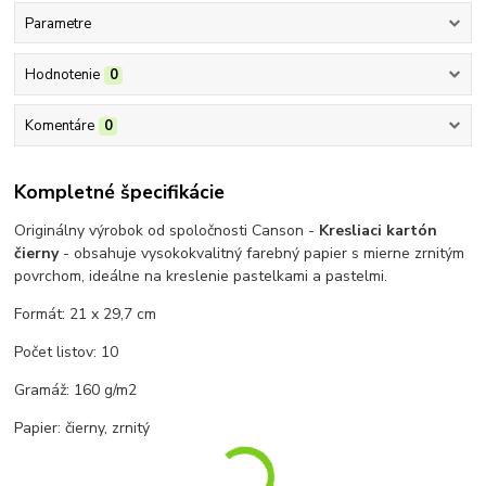
Parametre
Hodnotenie
0
Komentáre
0
Kompletné špecifikácie
O
riginálny výrobok od spoločnosti Canson -
Kresliaci kartón
čierny
-
obsahuje vysokokvalitný farebný papier s mierne zrnitým
povrchom,
ideálne na kreslenie pastelkami a pastelmi.
F
ormát: 21 x 29,7 cm
P
očet listov: 10
Gramáž: 160 g/m2
Papier: čierny, zrnitý