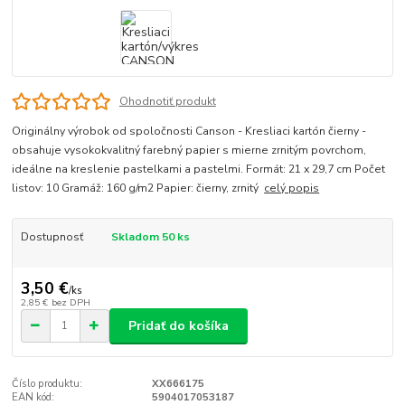
Ohodnotiť produkt
Originálny výrobok od spoločnosti Canson - Kresliaci kartón čierny -
obsahuje vysokokvalitný farebný papier s mierne zrnitým povrchom,
ideálne na kreslenie pastelkami a pastelmi. Formát: 21 x 29,7 cm Počet
listov: 10 Gramáž: 160 g/m2 Papier: čierny, zrnitý
celý popis
Dostupnosť
Skladom 50 ks
3,50 €
/
ks
2,85 €
bez DPH
Pridať do košíka
Číslo produktu:
XX666175
EAN kód:
5904017053187