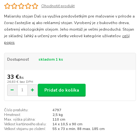
Ohodnotiť produkt
Maliarsky stojan Dali sa využíva predovšetkým pre maľovanie v prírode a
čoraz častejšie aj ako reklamný stojan. Vyrobený je z bukového dreva,
ošetrený ekologickým olejom. Jeho montáž je veľmi jednoduchá. Stojan
je skladný, ľahký a určený pre všetky vekové kategórie užívateľov.
celý
popis
Dostupnosť
skladom 1 ks
33 €
/
ks
26,83 €
bez DPH
Pridať do košíka
Číslo produktu:
4797
Hmotnosť:
2,5 kg
Max. výška plátna:
110 cm
Veľkosť kartónového obalu:
14 x 10,5 x 90 cm
Veľkosť stojanu po zložení:
55 x 73 x min. 88 max. 185 cm