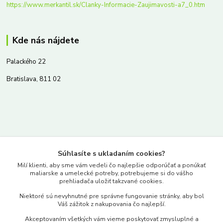
https://www.merkantil.sk/Clanky-Informacie-Zaujimavosti-a7_0.htm
Kde nás nájdete
Palackého 22
Bratislava, 811 02
Kontakty
Súhlasíte s ukladaním cookies?
www.merkantil.sk
Milí klienti, aby sme vám vedeli čo najlepšie odporúčať a ponúkať
maliarske a umelecké potreby, potrebujeme si do vášho
prehliadača uložiť takzvané cookies.
0903 233 443
Niektoré sú nevyhnutné pre správne fungovanie stránky, aby bol
Pondelok-Piatok: 9.00-17.00hod.
Váš zážitok z nakupovania čo najlepší.
objednavky@merkantil-obchod.sk
Akceptovaním všetkých vám vieme poskytovať zmysluplné a