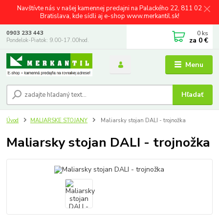
Navštívte nás v našej kamennej predajni na Palackého 22, 811 02
Bratislava, kde sídli aj e-shop www.merkantil.sk!
0
ks
0903 233 443
za
0 €
Pondelok-Piatok: 9.00-17.00hod.
Menu
Hľadať
Úvod
MALIARSKE STOJANY
Maliarsky stojan DALI - trojnožka
Maliarsky stojan DALI - trojnožka