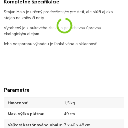
Kompletné špecifikácie
Stojan Hals je určený predovšetkým pre deti, ale slúži aj ako
stojan na knihy či noty.
Vyrobený je z bukového dreva, s povrchovou úpravou
ekologickým olejom.
Jeho nespornou výhodou je ľahká váha a skladnosť.
Parametre
Hmotnosť
1,5 kg
Max. výška plátna
49 cm
Veľkosť kartónového obalu
7 x 40 x 48 cm