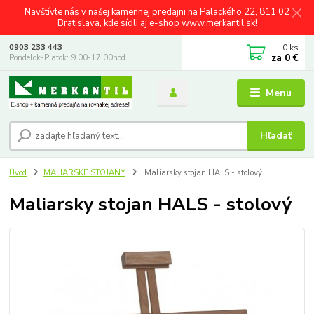
Navštívte nás v našej kamennej predajni na Palackého 22, 811 02
Bratislava, kde sídli aj e-shop www.merkantil.sk!
0
ks
0903 233 443
za
0 €
Pondelok-Piatok: 9.00-17.00hod.
Menu
Hľadať
Úvod
MALIARSKE STOJANY
Maliarsky stojan HALS - stolový
Maliarsky stojan HALS - stolový