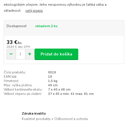
ekologickým olejom. Jeho nespornou výhodou je ľahká váha a
skladnosť.
celý popis
Dostupnosť
skladom 2 ks
33 €
/
ks
26,83 €
bez DPH
Pridať do košíka
Číslo produktu:
0019
EAN kód:
19
Hmotnosť:
1,5 kg
Max. výška plátna:
49 cm
Veľkosť kartónového obalu:
7 x 40 x 48 cm
Veľkosť stojanu po zložení:
37 x 45 x min. 41 max. 61 cm
Záruka kvality
Kvalitné produkty + Odbornosť a ochota