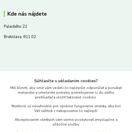
Kde nás nájdete
Palackého 22
Bratislava, 811 02
Kontakty
Súhlasíte s ukladaním cookies?
www.merkantil.sk
Milí klienti, aby sme vám vedeli čo najlepšie odporúčať a ponúkať
maliarske a umelecké potreby, potrebujeme si do vášho
prehliadača uložiť takzvané cookies.
0903 233 443
Niektoré sú nevyhnutné pre správne fungovanie stránky, aby bol
Pondelok-Piatok: 9.00-17.00hod.
Váš zážitok z nakupovania čo najlepší.
objednavky@merkantil-obchod.sk
Akceptovaním všetkých vám vieme poskytovať zmysluplné a
užitočné služby.