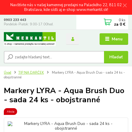
Navštívte nás v našej kamennej predajni na Palackého 22, 811 02
Bratislava, kde sídli aj e-shop www.merkantil.sk!
0
ks
0903 233 443
za
0 €
Pondelok-Piatok: 9.00-17.00hod.
Menu
Hľadať
Úvod
TIP NA DARČEK
Markery LYRA - Aqua Brush Duo - sada 24 ks -
obojstranné
Markery LYRA - Aqua Brush Duo
- sada 24 ks - obojstranné
Akcia