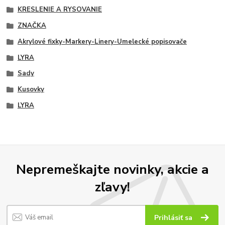
KRESLENIE A RYSOVANIE
ZNAČKA
Akrylové fixky-Markery-Linery-Umelecké popisovače
LYRA
Sady
Kusovky
LYRA
Nepremeškajte novinky, akcie a
zľavy!
Prihlásiť sa