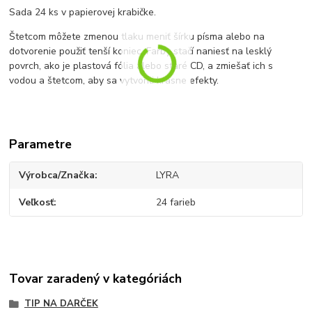
Sada 24 ks v papierovej krabičke.
Štetcom môžete zmenou tlaku meniť šírku písma alebo na
dotvorenie použiť tenší koniec.
Farby stačí naniesť na lesklý
povrch, ako je plastová fólia alebo staré CD, a zmiešať ich s
vodou a štetcom, aby sa vytvorili krásne efekty.
Parametre
Výrobca/Značka
LYRA
Veľkosť
24 farieb
Tovar zaradený v kategóriách
TIP NA DARČEK