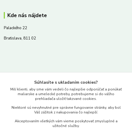
Kde nás nájdete
Palackého 22
Bratislava, 811 02
Kontakty
Súhlasíte s ukladaním cookies?
www.merkantil.sk
Milí klienti, aby sme vám vedeli čo najlepšie odporúčať a ponúkať
maliarske a umelecké potreby, potrebujeme si do vášho
prehliadača uložiť takzvané cookies.
0903 233 443
Niektoré sú nevyhnutné pre správne fungovanie stránky, aby bol
Pondelok-Piatok: 9.00-17.00hod.
Váš zážitok z nakupovania čo najlepší.
objednavky@merkantil-obchod.sk
Akceptovaním všetkých vám vieme poskytovať zmysluplné a
užitočné služby.