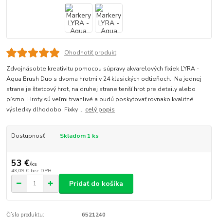
Ohodnotiť produkt
Zdvojnásobte kreativitu pomocou súpravy akvarelových fixiek LYRA -
Aqua Brush Duo s dvoma hrotmi v 24 klasických odtieňoch. Na jednej
strane je štetcový hrot, na druhej strane tenší hrot pre detaily alebo
písmo. Hroty sú veľmi trvanlivé a budú poskytovať rovnako kvalitné
výsledky dlhodobo. Fixky ...
celý popis
Dostupnosť
Skladom 1 ks
53 €
/
ks
43,09 €
bez DPH
Pridať do košíka
Číslo produktu:
6521240