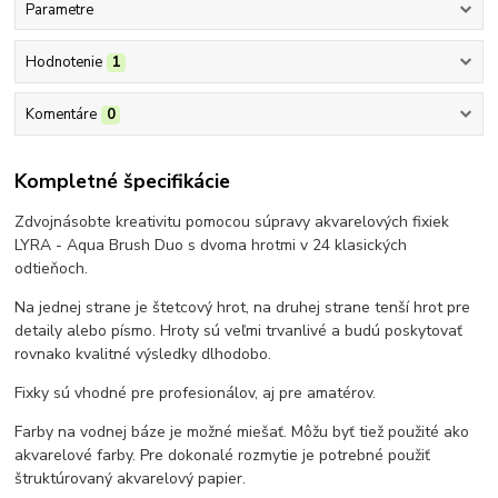
Parametre
Hodnotenie
1
Komentáre
0
Kompletné špecifikácie
Zdvojnásobte kreativitu pomocou súpravy
akvarelových fixiek
LYRA - Aqua Brush Duo s dvoma hrotmi v 24 klasických
odtieňoch.
Na jednej strane je štetcový hrot, na druhej strane tenší hrot pre
detaily alebo písmo. H
roty sú veľmi trvanlivé a budú poskytovať
rovnako kvalitné výsledky dlhodobo.
Fixky sú vhodné pre profesionálov, aj pre amatérov.
Farby na vodnej báze je možné miešať.
Môžu byť tiež použité ako
akvarelové farby.
Pre dokonalé rozmytie je potrebné použiť
štruktúrovaný akvarelový papier.