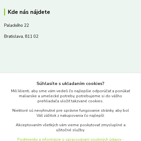
Kde nás nájdete
Palackého 22
Bratislava, 811 02
Kontakty
Súhlasíte s ukladaním cookies?
www.merkantil.sk
Milí klienti, aby sme vám vedeli čo najlepšie odporúčať a ponúkať
maliarske a umelecké potreby, potrebujeme si do vášho
prehliadača uložiť takzvané cookies.
0903 233 443
Niektoré sú nevyhnutné pre správne fungovanie stránky, aby bol
Pondelok-Piatok: 9.00-17.00hod.
Váš zážitok z nakupovania čo najlepší.
objednavky@merkantil-obchod.sk
Akceptovaním všetkých vám vieme poskytovať zmysluplné a
užitočné služby.
Podmienky a informácie o spracovávaní osobných údajov -