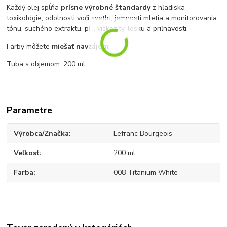
Každý olej spĺňa
prísne výrobné štandardy
z hľadiska
toxikológie, odolnosti voči svetlu, jemnosti mletia a monitorovania
tónu, suchého extraktu, pH, viskozity, lesku a priľnavosti.
Farby môžete
miešať navzájom
.
Tuba s objemom: 200 ml
Parametre
Výrobca/Značka
Lefranc Bourgeois
Veľkosť
200 ml
Farba
008 Titanium White