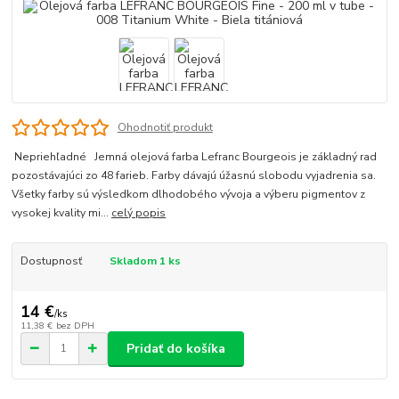
Ohodnotiť produkt
Nepriehľadné Jemná olejová farba Lefranc Bourgeois je základný rad
pozostávajúci zo 48 farieb. Farby dávajú úžasnú slobodu vyjadrenia sa.
Všetky farby sú výsledkom dlhodobého vývoja a výberu pigmentov z
vysokej kvality mi...
celý popis
Dostupnosť
Skladom 1 ks
14 €
/
ks
11,38 €
bez DPH
Pridať do košíka