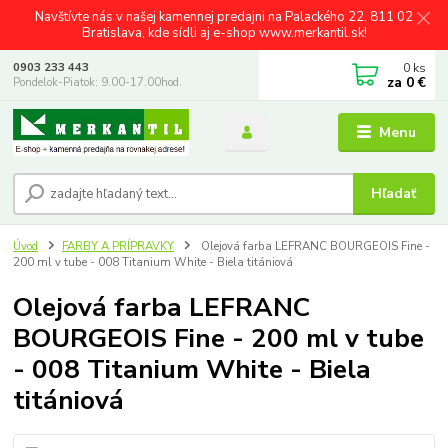
Navštívte nás v našej kamennej predajni na Palackého 22, 811 02
Bratislava, kde sídli aj e-shop www.merkantil.sk!
0
ks
0903 233 443
za
0 €
Pondelok-Piatok: 9.00-17.00hod.
Menu
Hľadať
Úvod
FARBY A PRÍPRAVKY
Olejová farba LEFRANC BOURGEOIS Fine -
200 ml v tube - 008 Titanium White - Biela titániová
Olejová farba LEFRANC
BOURGEOIS Fine - 200 ml v tube
- 008 Titanium White - Biela
titániová