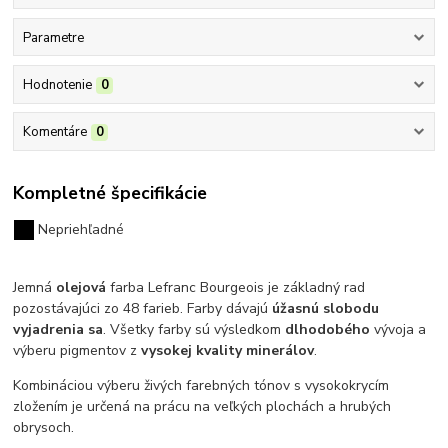
Parametre
Hodnotenie
0
Komentáre
0
Kompletné špecifikácie
Nepriehľadné
Jemná
olejová
farba Lefranc Bourgeois je základný rad
pozostávajúci zo 48 farieb. Farby dávajú
úžasnú slobodu
vyjadrenia sa
.
Všetky farby sú výsledkom
dlhodobého
vývoja a
výberu pigmentov z
vysokej kvality minerálov
.
Kombináciou výberu živých farebných tónov s vysokokrycím
zložením je určená na prácu na veľkých plochách a hrubých
obrysoch.