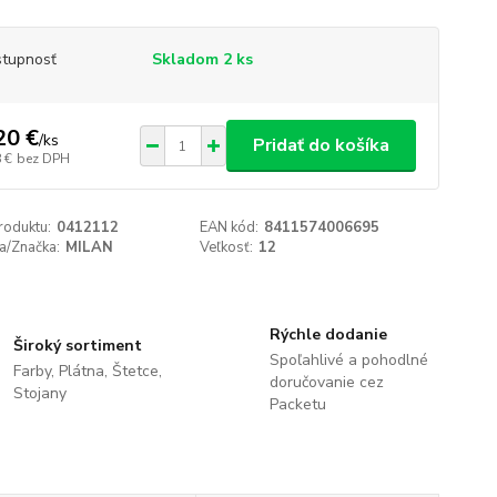
tupnosť
Skladom 2 ks
20 €
/
ks
Pridať do košíka
 €
bez DPH
roduktu:
0412112
EAN kód:
8411574006695
a/Značka:
MILAN
Veľkosť:
12
Rýchle dodanie
Široký sortiment
Spoľahlivé a pohodlné
Farby, Plátna, Štetce,
doručovanie cez
Stojany
Packetu