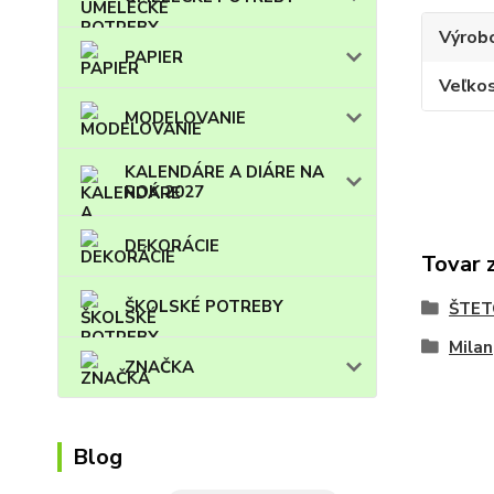
Výrob
PAPIER
Veľko
MODELOVANIE
KALENDÁRE A DIÁRE NA
ROK 2027
DEKORÁCIE
Tovar 
ŠKOLSKÉ POTREBY
ŠTET
Milan
ZNAČKA
Blog