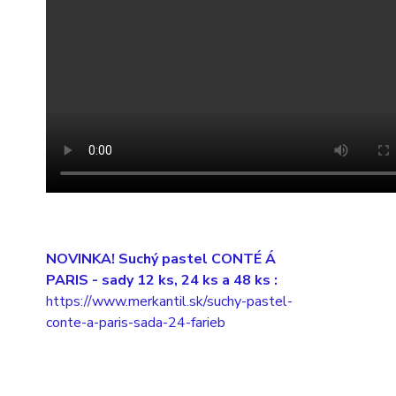
NOVINKA! Suchý pastel CONTÉ Á
PARIS
- sady 12 ks, 24 ks a 48 ks :
https://www.merkantil.sk/suchy-pastel-
conte-a-paris-sada-24-farieb