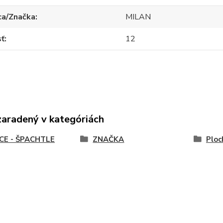
ca/Značka
MILAN
sť
12
zaradený v kategóriách
CE - ŠPACHTLE
ZNAČKA
Ploc