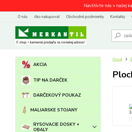
Navštívte nás v našej k
O nás
Ako nakupovať
Obchodné podmienky
Kontakty
Úvod
AKCIA
Ploc
TIP NA DARČEK
DARČEKOVÝ POUKAZ
MALIARSKE STOJANY
RYSOVACIE DOSKY +
OBALY