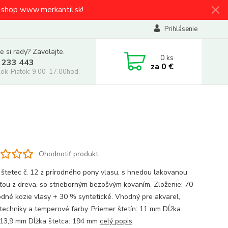
e-shop www.merkantil.sk!
Prihlásenie
e si rady? Zavolajte.
0
ks
 233 443
za
0 €
ok-Piatok: 9.00-17.00hod.
Ohodnotiť produkt
 štetec č. 12 z prírodného pony vlasu, s hnedou lakovanou
ťou z dreva, so strieborným bezošvým kovaním. Zloženie: 70
odné kozie vlasy + 30 % syntetické. Vhodný pre akvarel,
techniky a temperové farby. Priemer štetín: 11 mm Dĺžka
: 13,9 mm Dĺžka štetca: 194 mm
celý popis