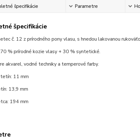
etné špecifikácie
Parametre
Ho
tné špecifikácie
etec č. 12 z prírodného pony vlasu, s hnedou lakovanou rukoväť
 70 % prírodné kozie vlasy + 30 % syntetické.
e akvarel, vodné techniky a temperové farby.
štetín: 11 mm
etín: 13,9 mm
etca: 194 mm
etre