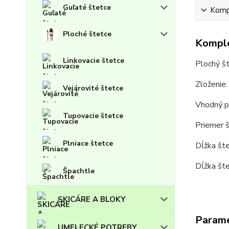
Guľaté štetce
Kompl
Ploché štetce
Komple
Linkovacie štetce
Plochý št
Zloženie:
Vejárovité štetce
Vhodný pr
Tupovacie štetce
Priemer 
Plniace štetce
Dĺžka št
Dĺžka št
Špachtle
SKICÁRE A BLOKY
Param
UMELECKÉ POTREBY