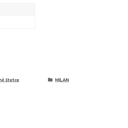
hé štetce
MILAN