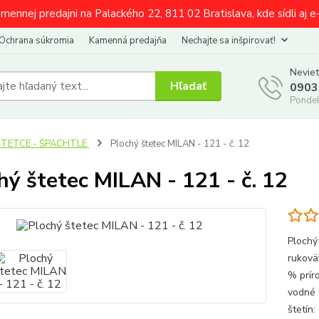
amennej predajni na Palackého 22, 811 02 Bratislava, kde sídli aj 
Ochrana súkromia
Kamenná predajňa
Nechajte sa inšpirovať!
Neviet
Hľadať
0903
Pondel
ŠTETCE - ŠPACHTLE
Plochý štetec MILAN - 121 - č. 12
hý štetec MILAN - 121 - č. 12
Plochý
rukovä
% prír
vodné 
štetín