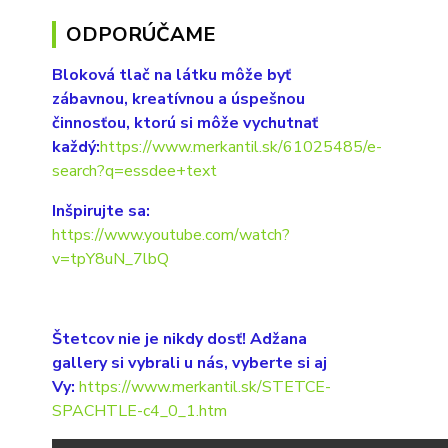
ODPORÚČAME
Bloková tlač na látku môže byť
zábavnou, kreatívnou a úspešnou
činnosťou, ktorú si môže vychutnať
každý:
https://www.merkantil.sk/61025485/e-
search?q=essdee+text
Inšpirujte sa:
https://www.youtube.com/watch?
v=tpY8uN_7lbQ
Štetcov nie je nikdy dosť! Adžana
gallery si vybrali u nás, vyberte si aj
Vy:
https://www.merkantil.sk/STETCE-
SPACHTLE-c4_0_1.htm