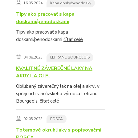
16.05.2024
Kapa dosky/penodosky
Tipy ako pracovať s kapa
doskami/penodoskami
Tipy ako pracovať s kapa
doskami/penodoskami
čítať celé
04.08.2023
LEFRANC BOURGEOIS
KVALITNÉ ZÁVEREČNÉ LAKY NA
AKRYL A OLEJ
Obľúbený záverečný lak na olej a akryl v
spreji od francúzskeho výrobcu Lefranc
Bourgeois.
čítať celé
02.05.2023
POSCA
Totemové okruhliaky s popisovačmi
POSCA