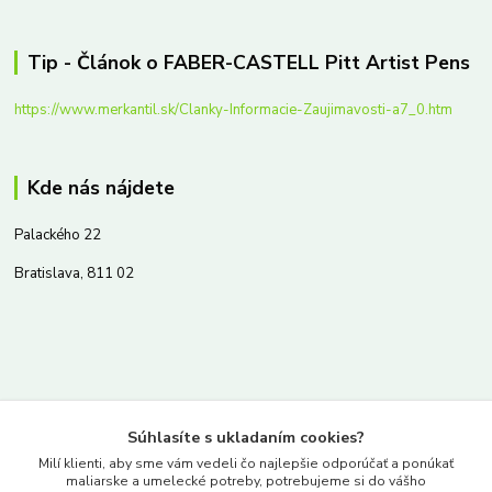
Tip - Článok o FABER-CASTELL Pitt Artist Pens
https://www.merkantil.sk/Clanky-Informacie-Zaujimavosti-a7_0.htm
Kde nás nájdete
Palackého 22
Bratislava, 811 02
Kontakty
Súhlasíte s ukladaním cookies?
www.merkantil.sk
Milí klienti, aby sme vám vedeli čo najlepšie odporúčať a ponúkať
maliarske a umelecké potreby, potrebujeme si do vášho