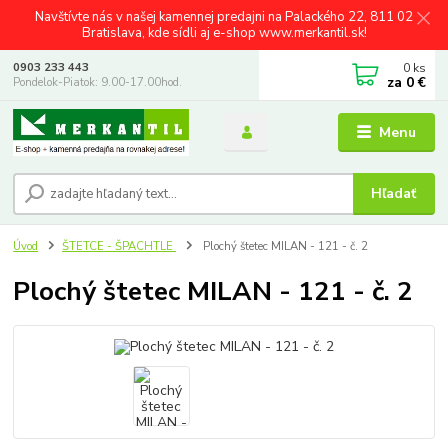
Navštívte nás v našej kamennej predajni na Palackého 22, 811 02
Bratislava, kde sídli aj e-shop www.merkantil.sk!
0
ks
0903 233 443
za
0 €
Pondelok-Piatok: 9.00-17.00hod.
Menu
Hľadať
Úvod
ŠTETCE - ŠPACHTLE
Plochý štetec MILAN - 121 - č. 2
Plochý štetec MILAN - 121 - č. 2