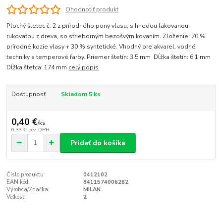
Ohodnotiť produkt
Plochý štetec č. 2 z prírodného pony vlasu, s hnedou lakovanou
rukoväťou z dreva, so strieborným bezošvým kovaním. Zloženie: 70 %
prírodné kozie vlasy + 30 % syntetické. Vhodný pre akvarel, vodné
techniky a temperové farby. Priemer štetín: 3,5 mm Dĺžka štetín: 6,1 mm
Dĺžka štetca: 174 mm
celý popis
Dostupnosť
Skladom 5 ks
0,40 €
/
ks
0,33 €
bez DPH
Pridať do košíka
Číslo produktu:
0412102
EAN kód:
8411574006282
Výrobca/Značka:
MILAN
Veľkosť:
2