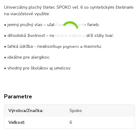
Univerzálny plochý štetec SPOKO veľ. 6 so syntetickými štetinami
na viacúčelové využitie:
• jemný pružný vlas – uľahčuje roztieranie farieb;
• dlhodobá životnosť – nestráca vlákna a drží stály tvar;
• ľahká údržba - neabsorbuje pigment a masnotu;
• ideálne pre alergikov;
• vhodný pre školákov aj umelcov.
Parametre
Výrobca/Značka
Spoko
Veľkosť
6