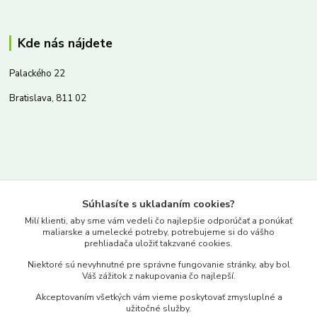
Kde nás nájdete
Palackého 22
Bratislava, 811 02
Kontakty
Súhlasíte s ukladaním cookies?
www.merkantil.sk
Milí klienti, aby sme vám vedeli čo najlepšie odporúčať a ponúkať
maliarske a umelecké potreby, potrebujeme si do vášho
prehliadača uložiť takzvané cookies.
0903 233 443
Niektoré sú nevyhnutné pre správne fungovanie stránky, aby bol
Pondelok-Piatok: 9.00-17.00hod.
Váš zážitok z nakupovania čo najlepší.
objednavky@merkantil-obchod.sk
Akceptovaním všetkých vám vieme poskytovať zmysluplné a
užitočné služby.