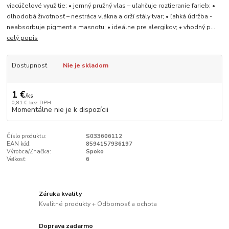
viacúčelové využitie: • jemný pružný vlas – uľahčuje roztieranie farieb; •
dlhodobá životnosť – nestráca vlákna a drží stály tvar; • ľahká údržba -
neabsorbuje pigment a masnotu; • ideálne pre alergikov; • vhodný p...
celý popis
Dostupnosť
Nie je skladom
1 €
/
ks
0,81 €
bez DPH
Momentálne nie je k dispozícii
Číslo produktu:
S033606112
EAN kód:
8594157936197
Výrobca/Značka:
Spoko
Veľkosť:
6
Záruka kvality
Kvalitné produkty + Odbornosť a ochota
Doprava zadarmo