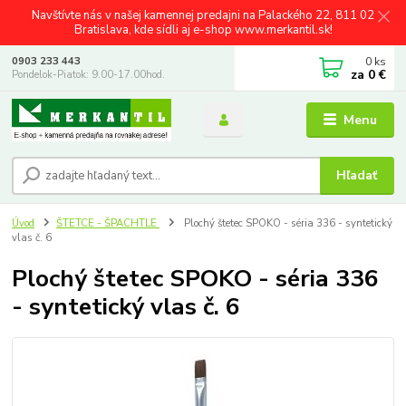
Navštívte nás v našej kamennej predajni na Palackého 22, 811 02
Bratislava, kde sídli aj e-shop www.merkantil.sk!
0
ks
0903 233 443
za
0 €
Pondelok-Piatok: 9.00-17.00hod.
Menu
Hľadať
Úvod
ŠTETCE - ŠPACHTLE
Plochý štetec SPOKO - séria 336 - syntetický
vlas č. 6
Plochý štetec SPOKO - séria 336
- syntetický vlas č. 6