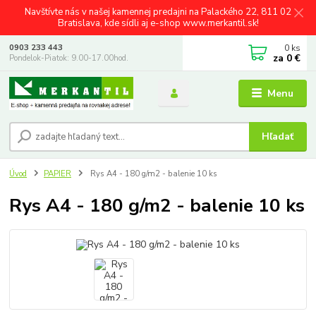
Navštívte nás v našej kamennej predajni na Palackého 22, 811 02
Bratislava, kde sídli aj e-shop www.merkantil.sk!
0
ks
0903 233 443
za
0 €
Pondelok-Piatok: 9.00-17.00hod.
Menu
Hľadať
Úvod
PAPIER
Rys A4 - 180 g/m2 - balenie 10 ks
Rys A4 - 180 g/m2 - balenie 10 ks