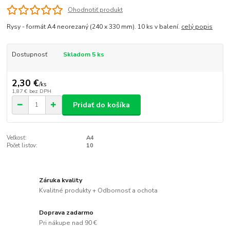
Ohodnotiť produkt
Rysy - formát A4 neorezaný (240 x 330 mm). 10 ks v balení.
celý popis
Dostupnosť
Skladom 5 ks
2,30 €
/
ks
1,87 €
bez DPH
Pridať do košíka
Veľkosť:
A4
Počet listov:
10
Záruka kvality
Kvalitné produkty + Odbornosť a ochota
Doprava zadarmo
Pri nákupe nad 90 €