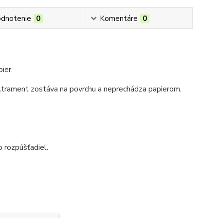
dnotenie
0
Komentáre
0
pier.
trament zostáva na povrchu a neprechádza papierom.
o rozpúšťadiel
.