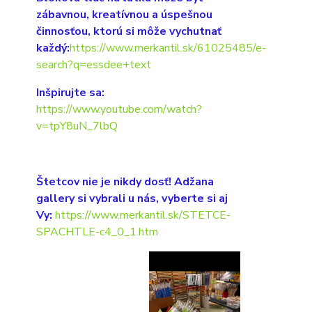
zábavnou, kreatívnou a úspešnou
činnosťou, ktorú si môže vychutnať
každý:
https://www.merkantil.sk/61025485/e-
search?q=essdee+text
Inšpirujte sa:
https://www.youtube.com/watch?
v=tpY8uN_7lbQ
Štetcov nie je nikdy dosť! Adžana
gallery si vybrali u nás, vyberte si aj
Vy:
https://www.merkantil.sk/STETCE-
SPACHTLE-c4_0_1.htm