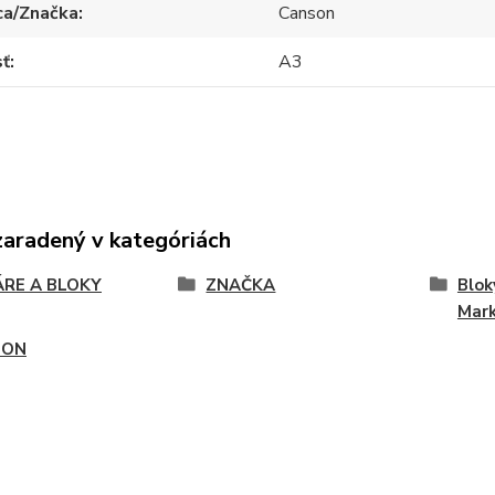
ca/Značka
Canson
sť
A3
zaradený v kategóriách
ÁRE A BLOKY
ZNAČKA
Blok
Mark
SON