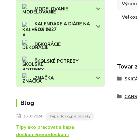
Výrob
MODELOVANIE
Veľko
KALENDÁRE A DIÁRE NA
ROK 2027
DEKORÁCIE
ŠKOLSKÉ POTREBY
Tovar 
ZNAČKA
SKIC
CAN
Blog
16.05.2024
Kapa dosky/penodosky
Tipy ako pracovať s kapa
doskami/penodoskami