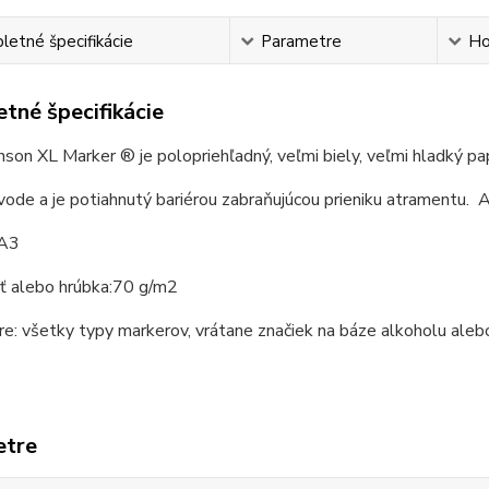
etné špecifikácie
Parametre
Ho
tné špecifikácie
anson XL Marker ®
je p
olopriehľadný, veľmi biely, veľmi hladký pa
ode a je potiahnutý bariérou zabraňujúcou prieniku atramentu.
A
 A3
 alebo hrúbka:
70 g/m2
re: všetky typy markerov, vrátane značiek na báze alkoholu aleb
etre