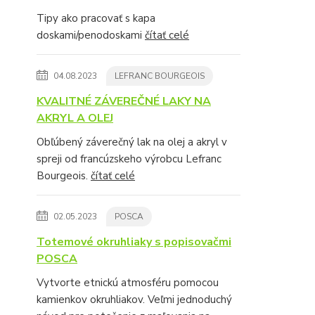
Tipy ako pracovať s kapa
doskami/penodoskami
čítať celé
04.08.2023
LEFRANC BOURGEOIS
KVALITNÉ ZÁVEREČNÉ LAKY NA
AKRYL A OLEJ
Obľúbený záverečný lak na olej a akryl v
spreji od francúzskeho výrobcu Lefranc
Bourgeois.
čítať celé
02.05.2023
POSCA
Totemové okruhliaky s popisovačmi
POSCA
Vytvorte etnickú atmosféru pomocou
kamienkov okruhliakov. Veľmi jednoduchý