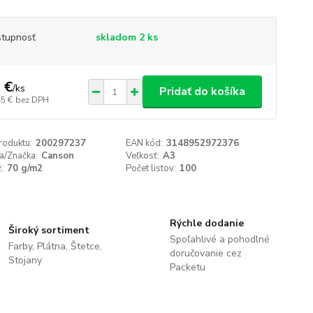
tupnosť
skladom 2 ks
 €
/
ks
Pridať do košíka
45 €
bez DPH
roduktu:
200297237
EAN kód:
3148952972376
a/Značka:
Canson
Veľkosť:
A3
:
70 g/m2
Počet listov:
100
Rýchle dodanie
Široký sortiment
Spoľahlivé a pohodlné
Farby, Plátna, Štetce,
doručovanie cez
Stojany
Packetu