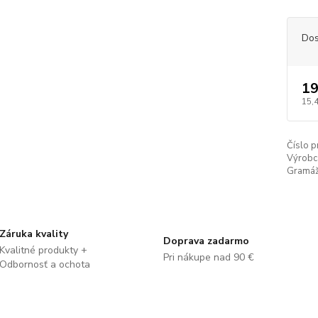
Dos
19
15,
Číslo p
Výrobc
Gramáž
Záruka kvality
Doprava zadarmo
Kvalitné produkty +
Pri nákupe nad 90 €
Odbornosť a ochota