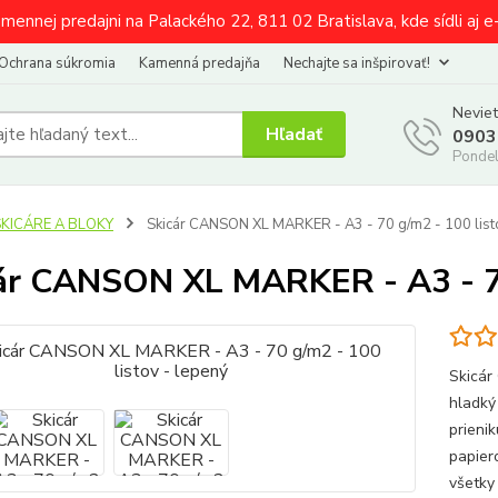
amennej predajni na Palackého 22, 811 02 Bratislava, kde sídli aj 
Ochrana súkromia
Kamenná predajňa
Nechajte sa inšpirovať!
Neviet
Hľadať
0903
Pondel
SKICÁRE A BLOKY
Skicár CANSON XL MARKER - A3 - 70 g/m2 - 100 list
ár CANSON XL MARKER - A3 - 70 
Skicár
hladký
prieni
papier
všetky 