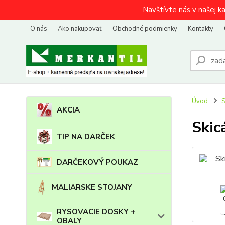
Navštívte nás v našej k
O nás
Ako nakupovať
Obchodné podmienky
Kontakty
Úvod
AKCIA
Skic
TIP NA DARČEK
DARČEKOVÝ POUKAZ
MALIARSKE STOJANY
RYSOVACIE DOSKY +
OBALY