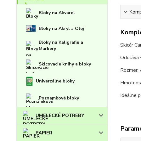
Kompl
Bloky na Akvarel
Bloky na Akryl a Olej
Komple
Bloky na Kaligrafiu a
Skicár C
Markery
Odoláva v
Skicovacie knihy a bloky
Rozmer:
Univerzálne bloky
Hmotnosť
Ideálne p
Poznámkové bloky
UMELECKÉ POTREBY
Param
PAPIER