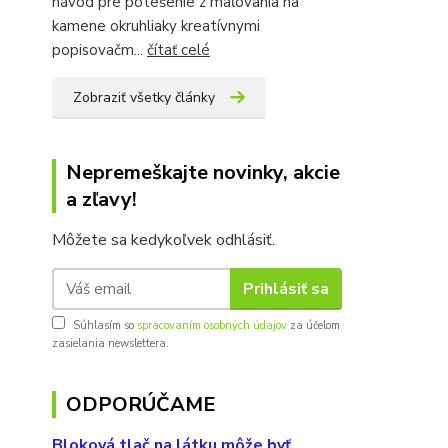
návod pre potešenie z maľovania na
kamene okruhliaky kreatívnymi
popisovačm...
čítať celé
Zobraziť všetky články
Nepremeškajte novinky, akcie
a zľavy!
Môžete sa kedykoľvek odhlásiť.
Prihlásiť sa
Súhlasím so
spracovaním osobných údajov
za účelom
zasielania newslettera.
ODPORÚČAME
Bloková tlač na látku môže byť