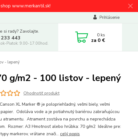
e-shop www.merkantil.sk!
Prihlásenie
e si rady? Zavolajte.
0
ks
 233 443
za
0 €
ok-Piatok: 9.00-17.00hod.
ov - lepený
g/m2 - 100 listov - lepený
Ohodnotiť produkt
 Canson XL Marker ® je polopriehľadný, veľmi biely, veľmi
 papier. Odoláva vode a je potiahnutý bariérou zabraňujúcou
ku atramentu. Atrament zostáva na povrchu a neprechádza
om. Rozmer: A3 Hmotnosť alebo hrúbka: 70 g/m2 Ideálne pre:
typy markerov, vrátane znači...
celý popis