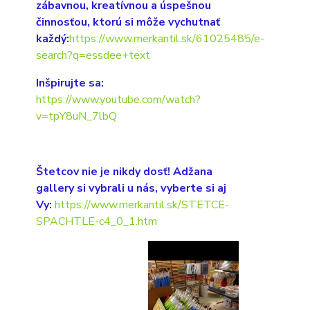
zábavnou, kreatívnou a úspešnou
činnosťou, ktorú si môže vychutnať
každý:
https://www.merkantil.sk/61025485/e-
search?q=essdee+text
Inšpirujte sa:
https://www.youtube.com/watch?
v=tpY8uN_7lbQ
Štetcov nie je nikdy dosť! Adžana
gallery si vybrali u nás, vyberte si aj
Vy:
https://www.merkantil.sk/STETCE-
SPACHTLE-c4_0_1.htm