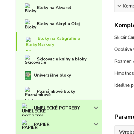
Kompl
Bloky na Akvarel
Bloky na Akryl a Olej
Komple
Skicár C
Bloky na Kaligrafiu a
Markery
Odoláva v
Skicovacie knihy a bloky
Rozmer:
Hmotnosť
Univerzálne bloky
Ideálne p
Poznámkové bloky
UMELECKÉ POTREBY
Param
PAPIER
Výrob