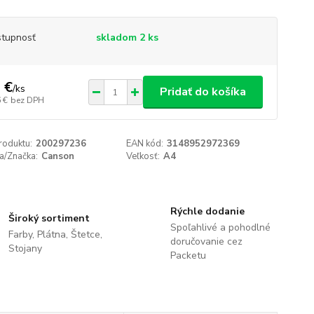
tupnosť
skladom 2 ks
 €
/
ks
Pridať do košíka
 €
bez DPH
roduktu:
200297236
EAN kód:
3148952972369
a/Značka:
Canson
Veľkosť:
A4
Rýchle dodanie
Široký sortiment
Spoľahlivé a pohodlné
Farby, Plátna, Štetce,
doručovanie cez
Stojany
Packetu