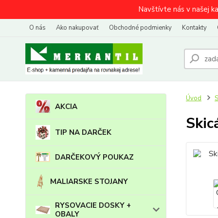
Navštívte nás v našej k
O nás
Ako nakupovať
Obchodné podmienky
Kontakty
Úvod
AKCIA
Skic
TIP NA DARČEK
DARČEKOVÝ POUKAZ
MALIARSKE STOJANY
RYSOVACIE DOSKY +
OBALY