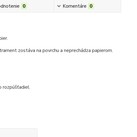
dnotenie
0
Komentáre
0
pier.
trament zostáva na povrchu a neprechádza papierom.
o rozpúšťadiel
.