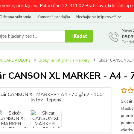
amennej predajni na Palackého 22, 811 02 Bratislava, kde sídli aj 
Ochrana súkromia
Kamenná predajňa
Nechajte sa inšpirovať!
Neviet
Hľadať
0903
Pondel
SKICÁRE A BLOKY
Bloky na Kaligrafiu a Markery
Skicár CANSON XL M
ár CANSON XL MARKER - A4 - 70 
Skicár
hladký
prieni
papier
všetky