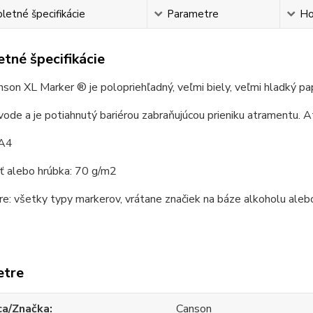
etné špecifikácie
Parametre
Ho
tné špecifikácie
anson XL Marker ®
je p
olopriehľadný, veľmi biely, veľmi hladký pa
ode a je potiahnutý bariérou zabraňujúcou prieniku atramentu.
A
 A4
 alebo hrúbka:
70 g/m2
re: všetky typy markerov, vrátane značiek na báze alkoholu aleb
etre
ca/Značka
Canson