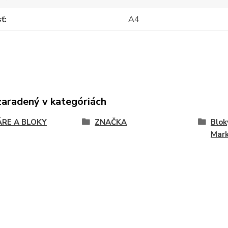
sť
A4
zaradený v kategóriách
ÁRE A BLOKY
ZNAČKA
Blok
Mark