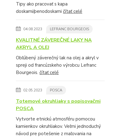
Tipy ako pracovať s kapa
doskami/penodoskami
čítať celé
04.08.2023
LEFRANC BOURGEOIS
KVALITNÉ ZÁVEREČNÉ LAKY NA
AKRYL A OLEJ
Obľúbený záverečný lak na olej a akryl v
spreji od francúzskeho výrobcu Lefranc
Bourgeois.
čítať celé
02.05.2023
POSCA
Totemové okruhliaky s popisovačmi
POSCA
Vytvorte etnickú atmosféru pomocou
kamienkov okruhliakov. Veľmi jednoduchý
návod pre potešenie z maľovania na