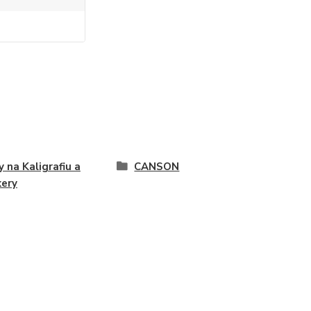
y na Kaligrafiu a
CANSON
ery