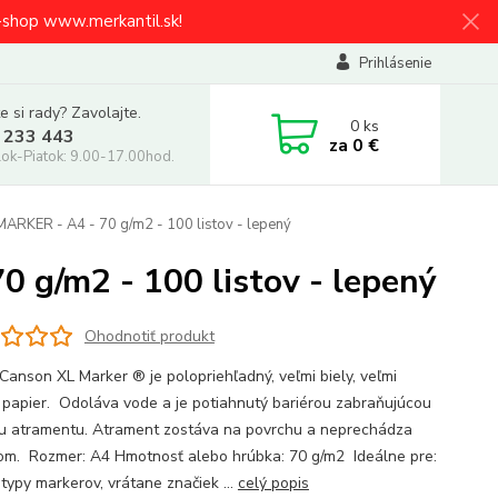
e-shop www.merkantil.sk!
Prihlásenie
e si rady? Zavolajte.
0
ks
 233 443
za
0 €
ok-Piatok: 9.00-17.00hod.
ARKER - A4 - 70 g/m2 - 100 listov - lepený
g/m2 - 100 listov - lepený
Ohodnotiť produkt
 Canson XL Marker ® je polopriehľadný, veľmi biely, veľmi
 papier. Odoláva vode a je potiahnutý bariérou zabraňujúcou
ku atramentu. Atrament zostáva na povrchu a neprechádza
om. Rozmer: A4 Hmotnosť alebo hrúbka: 70 g/m2 Ideálne pre:
 typy markerov, vrátane značiek ...
celý popis