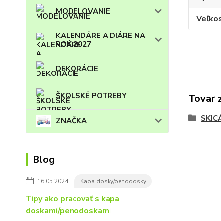
MODELOVANIE
Veľko
KALENDÁRE A DIÁRE NA
ROK 2027
DEKORÁCIE
ŠKOLSKÉ POTREBY
Tovar 
SKIC
ZNAČKA
Blog
16.05.2024
Kapa dosky/penodosky
Tipy ako pracovať s kapa
doskami/penodoskami