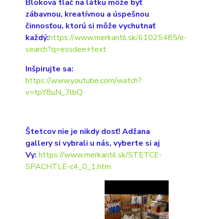
Bloková tlač na látku môže byť
zábavnou, kreatívnou a úspešnou
činnosťou, ktorú si môže vychutnať
každý:
https://www.merkantil.sk/61025485/e-
search?q=essdee+text
Inšpirujte sa:
https://www.youtube.com/watch?
v=tpY8uN_7lbQ
Štetcov nie je nikdy dosť! Adžana
gallery si vybrali u nás, vyberte si aj
Vy:
https://www.merkantil.sk/STETCE-
SPACHTLE-c4_0_1.htm