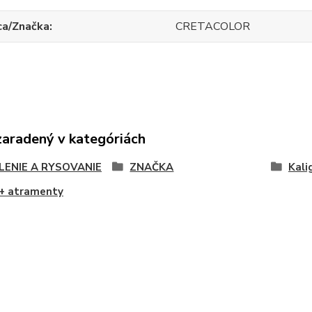
ca/Značka
CRETACOLOR
zaradený v kategóriách
LENIE A RYSOVANIE
ZNAČKA
Kali
 + atramenty