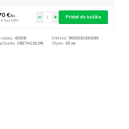
70 €
/
ks
Pridať do košíka
 €
bez DPH
roduktu:
43028
EAN kód:
9002592430280
a/Značka:
CRETACOLOR
Objem:
30 ml