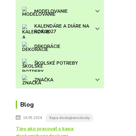
MODELOVANIE
KALENDÁRE A DIÁRE NA
ROK 2027
DEKORÁCIE
ŠKOLSKÉ POTREBY
ZNAČKA
Blog
16.05.2024
Kapa dosky/penodosky
Tipy ako pracovať s kapa
doskami/penodoskami