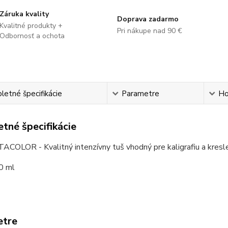
Záruka kvality
Doprava zadarmo
Kvalitné produkty +
Pri nákupe nad 90 €
Odbornosť a ochota
etné špecifikácie
Parametre
Ho
tné špecifikácie
COLOR - Kvalitný intenzívny tuš vhodný pre kaligrafiu a kresle
0 ml
etre