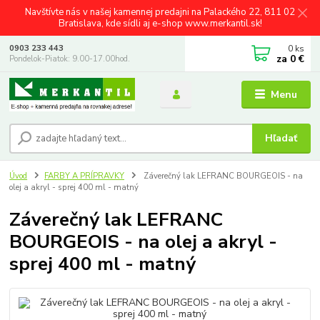
Navštívte nás v našej kamennej predajni na Palackého 22, 811 02
Bratislava, kde sídli aj e-shop www.merkantil.sk!
0
ks
0903 233 443
za
0 €
Pondelok-Piatok: 9.00-17.00hod.
Menu
Hľadať
Úvod
FARBY A PRÍPRAVKY
Záverečný lak LEFRANC BOURGEOIS - na
olej a akryl - sprej 400 ml - matný
Záverečný lak LEFRANC
BOURGEOIS - na olej a akryl -
sprej 400 ml - matný