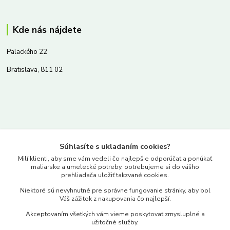
Kde nás nájdete
Palackého 22
Bratislava, 811 02
Kontakty
Súhlasíte s ukladaním cookies?
www.merkantil.sk
Milí klienti, aby sme vám vedeli čo najlepšie odporúčať a ponúkať
maliarske a umelecké potreby, potrebujeme si do vášho
prehliadača uložiť takzvané cookies.
0903 233 443
Niektoré sú nevyhnutné pre správne fungovanie stránky, aby bol
Pondelok-Piatok: 9.00-17.00hod.
Váš zážitok z nakupovania čo najlepší.
objednavky@merkantil-obchod.sk
Akceptovaním všetkých vám vieme poskytovať zmysluplné a
užitočné služby.