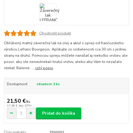
Ohodnotiť produkt
Obľúbený matný záverečný lak na olej a akryl v spreji od franćuzskeho
výrobcu Lefranc Bourgeois. Aplikujte zo vzdialenosti cca 30 cm z jednej
strany na druhú. Pomocou spreju môžete nanášať aj niekoľko vrstiev, ale
pozor, aby ste nenastriekali hrubú vrstvu, alebo aby Vám to nezačalo
stekať. Balenie: ...
celý popis
Dostupnosť
skladom 3 ks
21,50 €
/
ks
17,48 €
bez DPH
Pridať do košíka
Číslo produktu:
F000003