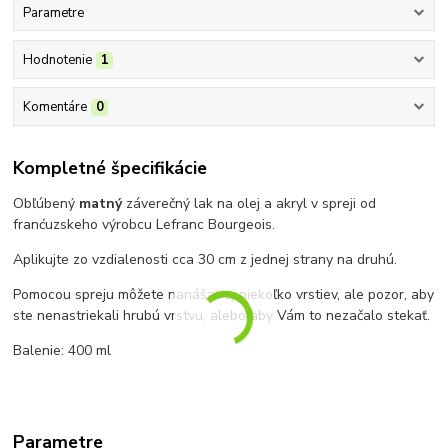
Parametre
Hodnotenie
1
Komentáre
0
Kompletné špecifikácie
Obľúbený
matný
záverečný lak na olej a akryl v spreji od
franćuzskeho výrobcu Lefranc Bourgeois.
Aplikujte zo vzdialenosti cca 30 cm z jednej strany na druhú.
Pomocou spreju môžete nanášať aj niekoľko vrstiev, ale pozor, aby
ste nenastriekali hrubú vrstvu, alebo aby Vám to nezačalo stekať.
Balenie: 400 ml
Parametre