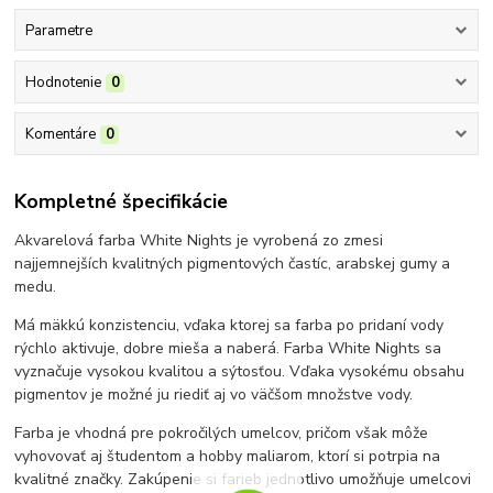
Parametre
Hodnotenie
0
Komentáre
0
Kompletné špecifikácie
Akvarelová farba White Nights je vyrobená zo zmesi
najjemnejších kvalitných pigmentových častíc, arabskej gumy a
medu.
Má mäkkú konzistenciu, vďaka ktorej sa farba po pridaní vody
rýchlo aktivuje, dobre mieša a naberá. Farba White Nights sa
vyznačuje vysokou kvalitou a sýtosťou. Vďaka vysokému obsahu
pigmentov je možné ju riediť aj vo väčšom množstve vody.
Farba je vhodná pre pokročilých umelcov, pričom však môže
vyhovovať aj študentom a hobby maliarom, ktorí si potrpia na
kvalitné značky. Zakúpenie si farieb jednotlivo umožňuje umelcovi