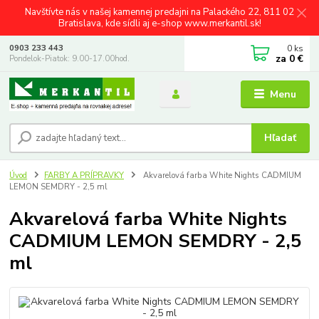
Navštívte nás v našej kamennej predajni na Palackého 22, 811 02
Bratislava, kde sídli aj e-shop www.merkantil.sk!
0
ks
0903 233 443
za
0 €
Pondelok-Piatok: 9.00-17.00hod.
Menu
Hľadať
Úvod
FARBY A PRÍPRAVKY
Akvarelová farba White Nights CADMIUM
LEMON SEMDRY - 2,5 ml
Akvarelová farba White Nights
CADMIUM LEMON SEMDRY - 2,5
ml