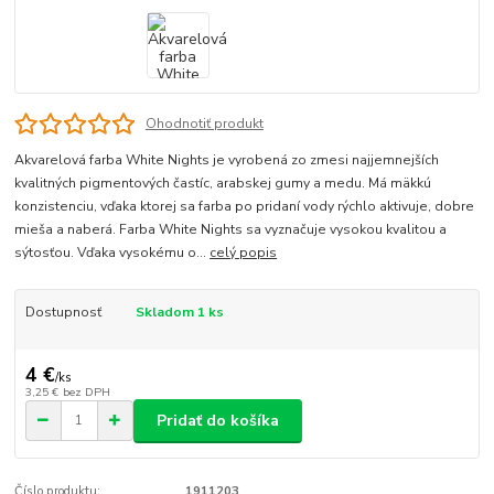
Ohodnotiť produkt
Akvarelová farba White Nights je vyrobená zo zmesi najjemnejších
kvalitných pigmentových častíc, arabskej gumy a medu. Má mäkkú
konzistenciu, vďaka ktorej sa farba po pridaní vody rýchlo aktivuje, dobre
mieša a naberá. Farba White Nights sa vyznačuje vysokou kvalitou a
sýtosťou. Vďaka vysokému o...
celý popis
Dostupnosť
Skladom 1 ks
4 €
/
ks
3,25 €
bez DPH
Pridať do košíka
Číslo produktu:
1911203