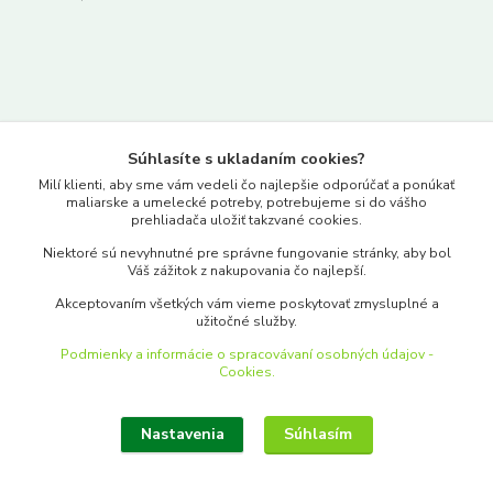
Kontakty
Súhlasíte s ukladaním cookies?
www.merkantil.sk
Milí klienti, aby sme vám vedeli čo najlepšie odporúčať a ponúkať
maliarske a umelecké potreby, potrebujeme si do vášho
prehliadača uložiť takzvané cookies.
0903 233 443
Niektoré sú nevyhnutné pre správne fungovanie stránky, aby bol
Pondelok-Piatok: 9.00-17.00hod.
Váš zážitok z nakupovania čo najlepší.
objednavky@merkantil-obchod.sk
Akceptovaním všetkých vám vieme poskytovať zmysluplné a
užitočné služby.
Podmienky a informácie o spracovávaní osobných údajov -
Cookies.
Nastavenia
Súhlasím
Upraviť zber cookies.