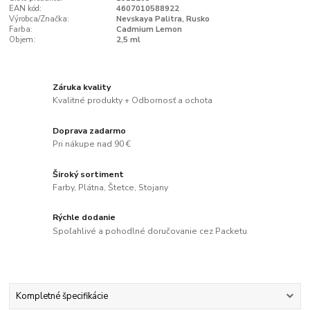
EAN kód:
4607010588922
Výrobca/Značka:
Nevskaya Palitra, Rusko
Farba:
Cadmium Lemon
Objem:
2,5 ml
Záruka kvality
Kvalitné produkty + Odbornosť a ochota
Doprava zadarmo
Pri nákupe nad 90 €
Široký sortiment
Farby, Plátna, Štetce, Stojany
Rýchle dodanie
Spoľahlivé a pohodlné doručovanie cez Packetu
Kompletné špecifikácie