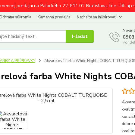
amennej predajni na Palackého 22, 811 02 Bratislava, kde sídli aj 
Ochrana súkromia
Kamenná predajňa
Nechajte sa inšpirovať!
Neviet
Hľadať
0903
Pondel
FARBY A PRÍPRAVKY
Akvarelová farba White Nights COBALT TURQUOIS
relová farba White Nights CO
Akvare
kvalit
konzist
dobre 
kvalito