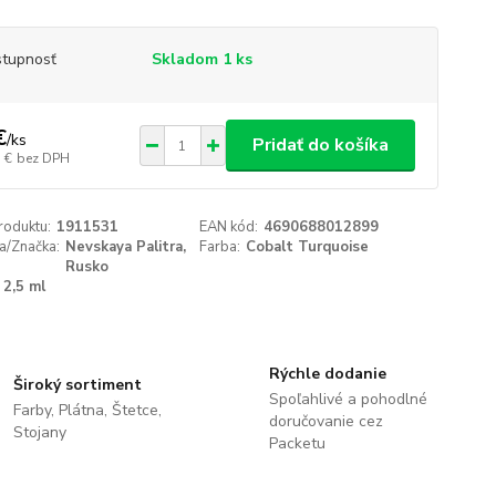
tupnosť
Skladom 1 ks
€
/
ks
Pridať do košíka
 €
bez DPH
roduktu:
1911531
EAN kód:
4690688012899
a/Značka:
Nevskaya Palitra,
Farba:
Cobalt Turquoise
Rusko
2,5 ml
Rýchle dodanie
Široký sortiment
Spoľahlivé a pohodlné
Farby, Plátna, Štetce,
doručovanie cez
Stojany
Packetu