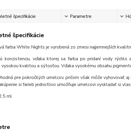
etné špecifikácie
Parametre
Ho
tné špecifikácie
á farba White Nights je vyrobená zo zmesi najjemnejších kvalit
 konzistenciu, vďaka ktorej sa farba po pridaní vody rýchlo 
 vysokou kvalitou a sýtosťou. Vďaka vysokému obsahu pigmentov
vhodná pre pokročilých umelcov, pričom však môže vyhovovať aj 
akúpenie si farieb jednotlivo umožňuje umelcovi vyskladať si vlas
2,5 ml
etre