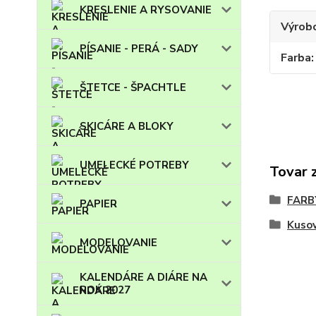
KRESLENIE A RYSOVANIE
Výrob
PÍSANIE - PERÁ - SADY
Farba
ŠTETCE - ŠPACHTLE
SKICÁRE A BLOKY
UMELECKÉ POTREBY
Tovar 
FARB
PAPIER
Kuso
MODELOVANIE
KALENDÁRE A DIÁRE NA
ROK 2027