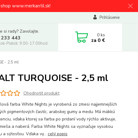
e-shop www.merkantil.sk!
Prihlásenie
e si rady? Zavolajte.
0
ks
 233 443
za
0 €
ok-Piatok: 9.00-17.00hod.
E - 2,5 ml
BALT TURQUOISE - 2,5 ml
Ohodnotiť produkt
lová farba White Nights je vyrobená zo zmesi najjemnejších
ných pigmentových častíc, arabskej gumy a medu. Má mäkkú
enciu, vďaka ktorej sa farba po pridaní vody rýchlo aktivuje,
mieša a naberá. Farba White Nights sa vyznačuje vysokou
u a sýtosťou. Vďaka vy...
celý popis