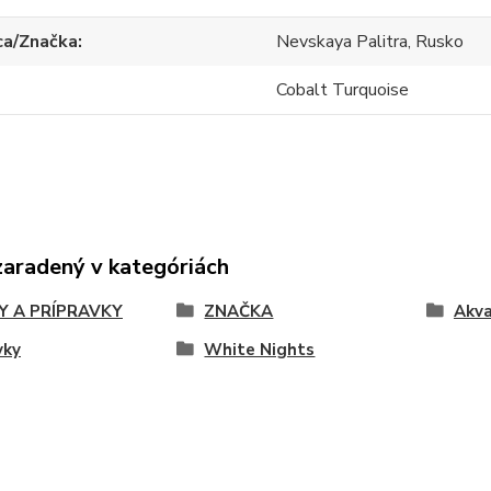
ca/Značka
Nevskaya Palitra, Rusko
Cobalt Turquoise
zaradený v kategóriách
Y A PRÍPRAVKY
ZNAČKA
Akva
vky
White Nights