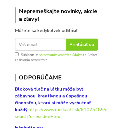
Nepremeškajte novinky, akcie
a zľavy!
Môžete sa kedykoľvek odhlásiť.
Prihlásiť sa
Súhlasím so
spracovaním osobných údajov
za účelom
zasielania newslettera.
ODPORÚČAME
Bloková tlač na látku môže byť
zábavnou, kreatívnou a úspešnou
činnosťou, ktorú si môže vychutnať
každý:
https://www.merkantil.sk/61025485/e-
search?q=essdee+text