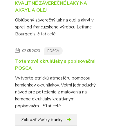
KVALITNÉ ZÁVEREČNÉ LAKY NA
AKRYL A OLEJ
Obľúbený záverečný lak na olej a akryl v
spreji od francúzskeho výrobcu Lefranc
Bourgeois.
čítať celé
02.05.2023
POSCA
Totemové okruhliaky s popisovačmi
POSCA
Vytvorte etnickú atmosféru pomocou
kamienkov okruhliakov. Veľmi jednoduchý
návod pre potešenie z maľovania na
kamene okruhliaky kreatívnymi
popisovačm...
čítať celé
Zobraziť všetky články