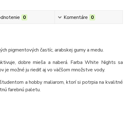
dnotenie
0
Komentáre
0
ných pigmentových častíc, arabskej gumy a medu.
aktivuje, dobre mieša a naberá. Farba White Nights sa
 je možné ju riediť aj vo väčšom množstve vody.
študentom a hobby maliarom, ktorí si potrpia na kvalitné
tnú farebnú paletu.