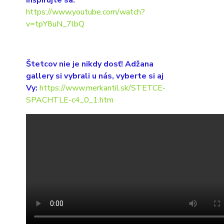
Inšpirujte sa:
https://www.youtube.com/watch?
v=tpY8uN_7lbQ
Štetcov nie je nikdy dosť! Adžana
gallery si vybrali u nás, vyberte si aj
Vy:
https://www.merkantil.sk/STETCE-
SPACHTLE-c4_0_1.htm