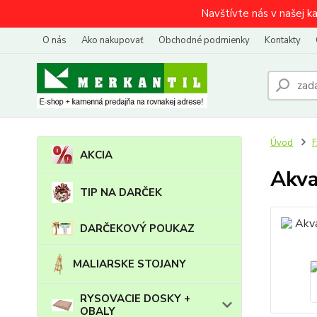
Navštívte nás v našej k
O nás
Ako nakupovať
Obchodné podmienky
Kontakty
Úvod
AKCIA
Akva
TIP NA DARČEK
DARČEKOVÝ POUKAZ
MALIARSKE STOJANY
RYSOVACIE DOSKY +
OBALY