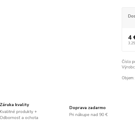
Dos
4 
3,25
Číslo p
Výrobc
Objem:
Záruka kvality
Doprava zadarmo
Kvalitné produkty +
Pri nákupe nad 90 €
Odbornosť a ochota