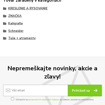
Tovar zaradený v kategóriách
KRESLENIE A RYSOVANIE
ZNAČKA
Kaligrafia
Schneider
Tuše + atramenty
Nepremeškajte novinky, akcie a
zľavy!
Prihlásiť sa
Súhlasím so
spracovaním osobných údajov
za účelom zasielania newslettera.