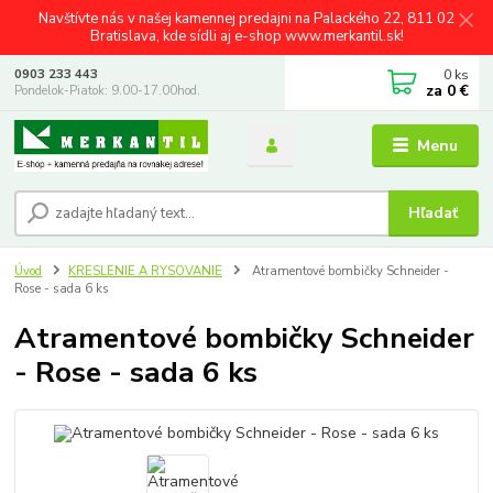
Navštívte nás v našej kamennej predajni na Palackého 22, 811 02
Bratislava, kde sídli aj e-shop www.merkantil.sk!
0
ks
0903 233 443
za
0 €
Pondelok-Piatok: 9.00-17.00hod.
Menu
Hľadať
Úvod
KRESLENIE A RYSOVANIE
Atramentové bombičky Schneider -
Rose - sada 6 ks
Atramentové bombičky Schneider
- Rose - sada 6 ks