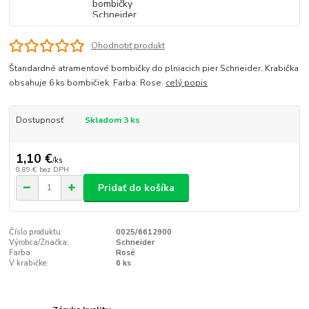
Ohodnotiť produkt
Štandardné atramentové bombičky do plniacich pier Schneider. Krabička
obsahuje 6 ks bombičiek. Farba: Rose.
celý popis
Dostupnosť
Skladom 3 ks
1,10 €
/
ks
0,89 €
bez DPH
Pridať do košíka
Číslo produktu:
0025/6612900
Výrobca/Značka:
Schneider
Farba:
Rosé
V krabičke:
6 ks