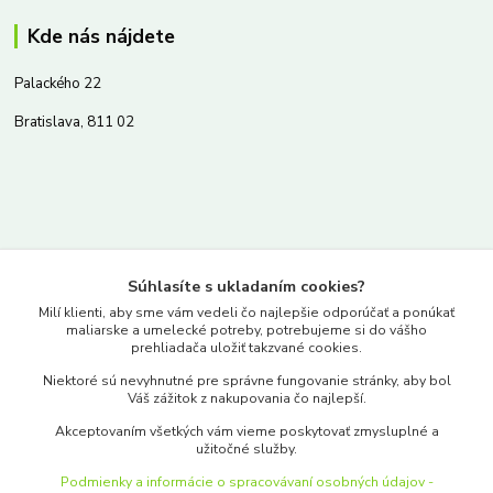
Kde nás nájdete
Palackého 22
Bratislava, 811 02
Kontakty
Súhlasíte s ukladaním cookies?
www.merkantil.sk
Milí klienti, aby sme vám vedeli čo najlepšie odporúčať a ponúkať
maliarske a umelecké potreby, potrebujeme si do vášho
prehliadača uložiť takzvané cookies.
0903 233 443
Niektoré sú nevyhnutné pre správne fungovanie stránky, aby bol
Pondelok-Piatok: 9.00-17.00hod.
Váš zážitok z nakupovania čo najlepší.
objednavky@merkantil-obchod.sk
Akceptovaním všetkých vám vieme poskytovať zmysluplné a
užitočné služby.
Podmienky a informácie o spracovávaní osobných údajov -