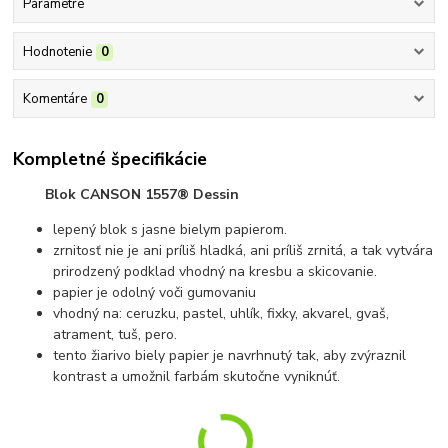
Parametre
Hodnotenie
0
Komentáre
0
Kompletné špecifikácie
Blok CANSON 1557® Dessin
lepený blok s jasne bielym papierom.
zrnitosť nie je ani príliš hladká, ani príliš zrnitá, a tak vytvára
prirodzený podklad vhodný na kresbu a skicovanie.
papier je odolný voči gumovaniu
vhodný na: ceruzku, pastel, uhlík, fixky, akvarel, gvaš,
atrament, tuš, pero.
tento žiarivo biely papier je navrhnutý tak, aby zvýraznil
kontrast a umožnil farbám skutočne vyniknúť.