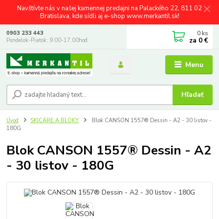
Navštívte nás v našej kamennej predajni na Palackého 22, 811 02
Bratislava, kde sídli aj e-shop www.merkantil.sk!
0
ks
0903 233 443
za
0 €
Pondelok-Piatok: 9.00-17.00hod.
Menu
Hľadať
Úvod
SKICÁRE A BLOKY
Blok CANSON 1557® Dessin - A2 - 30 listov -
180G
Blok CANSON 1557® Dessin - A2
- 30 listov - 180G