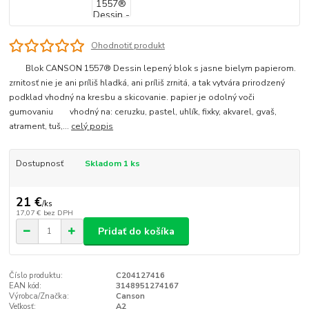
Ohodnotiť produkt
Blok CANSON 1557® Dessin lepený blok s jasne bielym papierom.
zrnitosť nie je ani príliš hladká, ani príliš zrnitá, a tak vytvára prirodzený
podklad vhodný na kresbu a skicovanie. papier je odolný voči
gumovaniu vhodný na: ceruzku, pastel, uhlík, fixky, akvarel, gvaš,
atrament, tuš,...
celý popis
Dostupnosť
Skladom 1 ks
21 €
/
ks
17,07 €
bez DPH
Pridať do košíka
Číslo produktu:
C204127416
EAN kód:
3148951274167
Výrobca/Značka:
Canson
Veľkosť:
A2