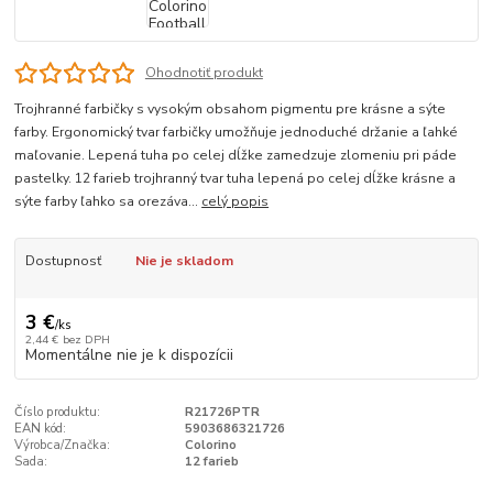
Ohodnotiť produkt
Trojhranné farbičky s vysokým obsahom pigmentu pre krásne a sýte
farby. Ergonomický tvar farbičky umožňuje jednoduché držanie a ľahké
maľovanie. Lepená tuha po celej dĺžke zamedzuje zlomeniu pri páde
pastelky. 12 farieb trojhranný tvar tuha lepená po celej dĺžke krásne a
sýte farby ľahko sa orezáva...
celý popis
Dostupnosť
Nie je skladom
3 €
/
ks
2,44 €
bez DPH
Momentálne nie je k dispozícii
Číslo produktu:
R21726PTR
EAN kód:
5903686321726
Výrobca/Značka:
Colorino
Sada:
12 farieb