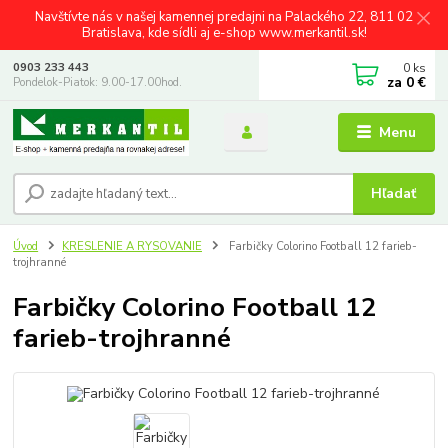
Navštívte nás v našej kamennej predajni na Palackého 22, 811 02
Bratislava, kde sídli aj e-shop www.merkantil.sk!
0
ks
0903 233 443
za
0 €
Pondelok-Piatok: 9.00-17.00hod.
Menu
Hľadať
Úvod
KRESLENIE A RYSOVANIE
Farbičky Colorino Football 12 farieb-
trojhranné
Farbičky Colorino Football 12
farieb-trojhranné