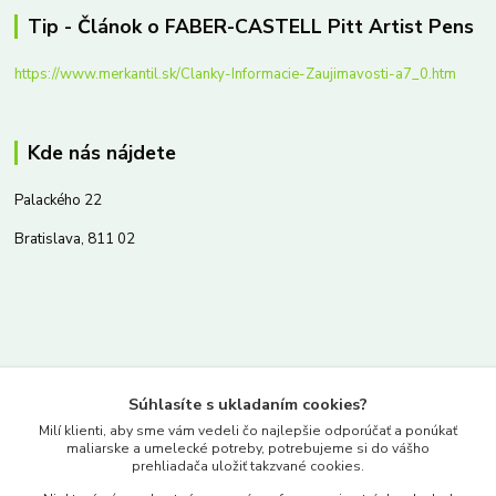
Tip - Článok o FABER-CASTELL Pitt Artist Pens
https://www.merkantil.sk/Clanky-Informacie-Zaujimavosti-a7_0.htm
Kde nás nájdete
Palackého 22
Bratislava, 811 02
Kontakty
Súhlasíte s ukladaním cookies?
www.merkantil.sk
Milí klienti, aby sme vám vedeli čo najlepšie odporúčať a ponúkať
maliarske a umelecké potreby, potrebujeme si do vášho
prehliadača uložiť takzvané cookies.
0903 233 443