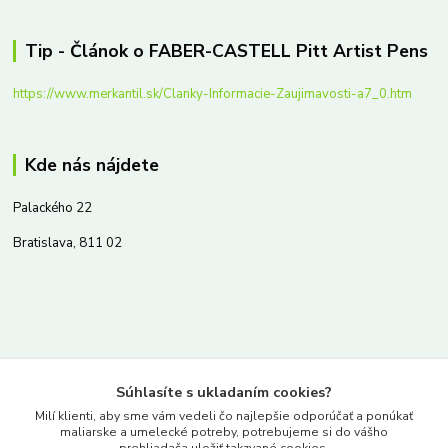
Tip - Článok o FABER-CASTELL Pitt Artist Pens
https://www.merkantil.sk/Clanky-Informacie-Zaujimavosti-a7_0.htm
Kde nás nájdete
Palackého 22
Bratislava, 811 02
Kontakty
Súhlasíte s ukladaním cookies?
www.merkantil.sk
Milí klienti, aby sme vám vedeli čo najlepšie odporúčať a ponúkať
maliarske a umelecké potreby, potrebujeme si do vášho