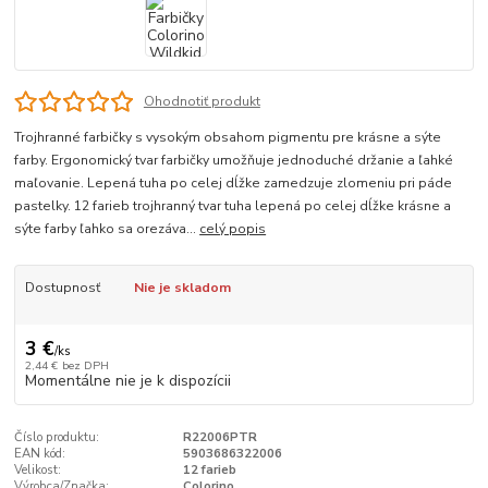
Ohodnotiť produkt
Trojhranné farbičky s vysokým obsahom pigmentu pre krásne a sýte
farby. Ergonomický tvar farbičky umožňuje jednoduché držanie a ľahké
maľovanie. Lepená tuha po celej dĺžke zamedzuje zlomeniu pri páde
pastelky. 12 farieb trojhranný tvar tuha lepená po celej dĺžke krásne a
sýte farby ľahko sa orezáva...
celý popis
Dostupnosť
Nie je skladom
3 €
/
ks
2,44 €
bez DPH
Momentálne nie je k dispozícii
Číslo produktu:
R22006PTR
EAN kód:
5903686322006
Velikost:
12 farieb
Výrobca/Značka:
Colorino