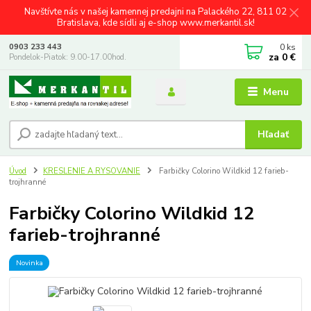
Navštívte nás v našej kamennej predajni na Palackého 22, 811 02
Bratislava, kde sídli aj e-shop www.merkantil.sk!
0
ks
0903 233 443
za
0 €
Pondelok-Piatok: 9.00-17.00hod.
Menu
Hľadať
Úvod
KRESLENIE A RYSOVANIE
Farbičky Colorino Wildkid 12 farieb-
trojhranné
Farbičky Colorino Wildkid 12
farieb-trojhranné
Novinka