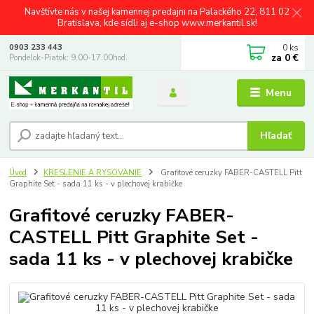
Navštívte nás v našej kamennej predajni na Palackého 22, 811 02
Bratislava, kde sídli aj e-shop www.merkantil.sk!
0
ks
0903 233 443
za
0 €
Pondelok-Piatok: 9.00-17.00hod.
Menu
Hľadať
Úvod
KRESLENIE A RYSOVANIE
Grafitové ceruzky FABER-CASTELL Pitt
Graphite Set - sada 11 ks - v plechovej krabičke
Grafitové ceruzky FABER-
CASTELL Pitt Graphite Set -
sada 11 ks - v plechovej krabičke