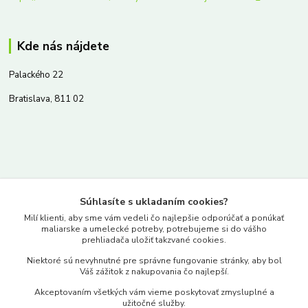
Kde nás nájdete
Palackého 22
Bratislava, 811 02
Kontakty
Súhlasíte s ukladaním cookies?
www.merkantil.sk
Milí klienti, aby sme vám vedeli čo najlepšie odporúčať a ponúkať
maliarske a umelecké potreby, potrebujeme si do vášho
prehliadača uložiť takzvané cookies.
0903 233 443
Niektoré sú nevyhnutné pre správne fungovanie stránky, aby bol
Pondelok-Piatok: 9.00-17.00hod.
Váš zážitok z nakupovania čo najlepší.
objednavky@merkantil-obchod.sk
Akceptovaním všetkých vám vieme poskytovať zmysluplné a
užitočné služby.