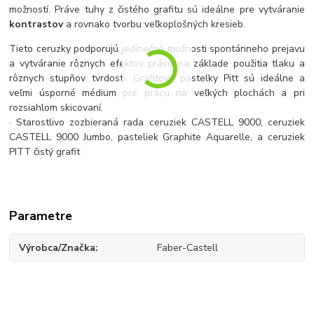
možností. Práve tuhy z čistého grafitu sú ideálne pre vytváranie
kontrastov
a rovnako tvorbu veľkoplošných kresieb.
Tieto ceruzky podporujú jedinečné možnosti spontánneho prejavu
a vytváranie rôznych efektov práve na základe použitia tlaku a
rôznych stupňov tvrdosti. Grafitové pastelky Pitt sú ideálne a
veľmi úsporné médium pre prácu na veľkých plochách a pri
rozsiahlom skicovaní.
· Starostlivo zozbieraná rada ceruziek CASTELL 9000, ceruziek
CASTELL 9000 Jumbo, pasteliek Graphite Aquarelle, a ceruziek
PITT čistý grafit
Parametre
Výrobca/Značka
Faber-Castell