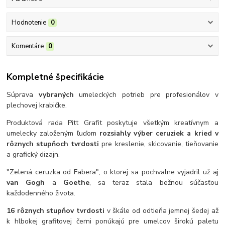
Hodnotenie
0
Komentáre
0
Kompletné špecifikácie
Súprava
vybraných
umeleckých potrieb pre profesionálov v
plechovej krabičke.
Produktová rada Pitt Grafit poskytuje všetkým kreatívnym a
umelecky založeným ľuďom
rozsiahly výber ceruziek a kried v
rôznych stupňoch tvrdosti
pre kreslenie, skicovanie, tieňovanie
a grafický dizajn.
"Zelená ceruzka od Fabera", o ktorej sa pochvalne vyjadril už aj
van Gogh
a
Goethe
, sa teraz stala bežnou súčasťou
každodenného života.
16 rôznych stupňov tvrdosti
v škále od odtieňa jemnej šedej až
k hlbokej grafitovej černi ponúkajú pre umelcov širokú paletu