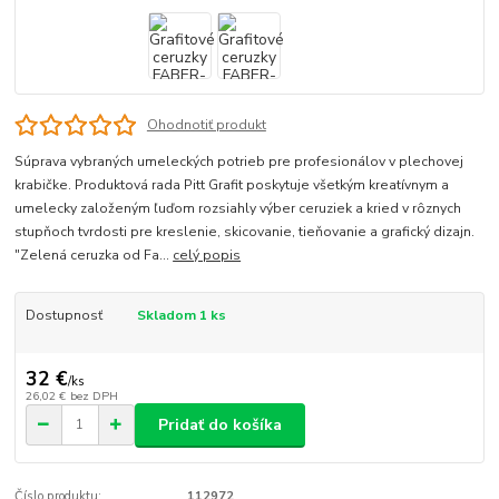
Ohodnotiť produkt
Súprava vybraných umeleckých potrieb pre profesionálov v plechovej
krabičke. Produktová rada Pitt Grafit poskytuje všetkým kreatívnym a
umelecky založeným ľuďom rozsiahly výber ceruziek a kried v rôznych
stupňoch tvrdosti pre kreslenie, skicovanie, tieňovanie a grafický dizajn.
"Zelená ceruzka od Fa...
celý popis
Dostupnosť
Skladom 1 ks
32 €
/
ks
26,02 €
bez DPH
Pridať do košíka
Číslo produktu:
112972