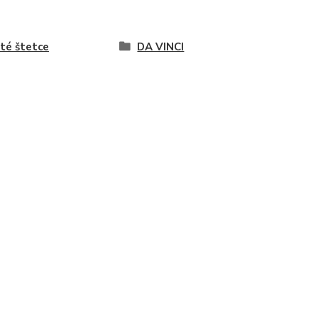
té štetce
DA VINCI