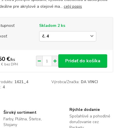
Ideálne pre akrylové a olejové ma...
celý popis
tupnosť
Skladom 2 ks
kosť
50 €
/
ks
Pridať do košíka
 €
bez DPH
roduktu:
1621_4
Výrobca/Značka:
DA VINCI
:
4
Rýchle dodanie
Široký sortiment
Spoľahlivé a pohodlné
Farby, Plátna, Štetce,
doručovanie cez
Stojany
Packetu