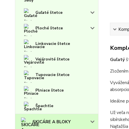
Guľaté štetce
Ploché štetce
Kompl
Linkovacie štetce
Komple
Guľatý
š
Vejárovité štetce
Zložením
Tupovacie štetce
Vyvážená
absorpcio
Plniace štetce
I
deálne p
Špachtle
Už veľa r
sibírskeh
SKICÁRE A BLOKY
Najťažšia