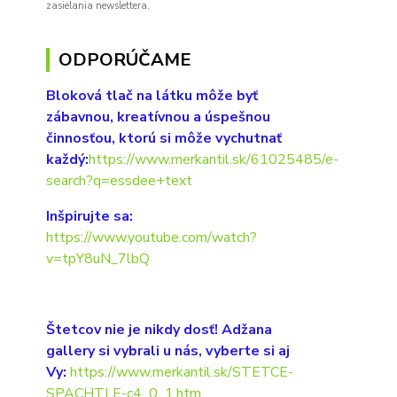
zasielania newslettera.
ODPORÚČAME
Bloková tlač na látku môže byť
zábavnou, kreatívnou a úspešnou
činnosťou, ktorú si môže vychutnať
každý:
https://www.merkantil.sk/61025485/e-
search?q=essdee+text
Inšpirujte sa:
https://www.youtube.com/watch?
v=tpY8uN_7lbQ
Štetcov nie je nikdy dosť! Adžana
gallery si vybrali u nás, vyberte si aj
Vy:
https://www.merkantil.sk/STETCE-
SPACHTLE-c4_0_1.htm