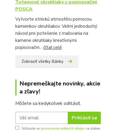
Totemové okruhliaky s popisovačmi
POSCA
Vytvorte etnickú atmosféru pomocou
kamienkov okruhliakov. Veľmi jednoduchý
návod pre potešenie z maľovania na
kamene okruhliaky kreatívnymi
popisovačm...
čítať celé
Zobraziť všetky články
Nepremeškajte novinky, akcie
a zľavy!
Môžete sa kedykoľvek odhlásiť.
Prihlásiť sa
Súhlasím so
spracovaním osobných údajov
za účelom