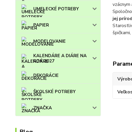
vzácnym 
UMELECKÉ POTREBY
Spoločnos
jej prír
PAPIER
Starostli
špičkami,
MODELOVANIE
KALENDÁRE A DIÁRE NA
ROK 2027
Param
DEKORÁCIE
Výrob
Veľko
ŠKOLSKÉ POTREBY
ZNAČKA
Blog