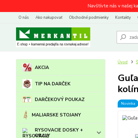
Navštívte nás v našej k
O nás
Ako nakupovať
Obchodné podmienky
Kontakty
Úvod
AKCIA
Guľa
TIP NA DARČEK
kolí
DARČEKOVÝ POUKAZ
Novinka
MALIARSKE STOJANY
RYSOVACIE DOSKY +
OBALY