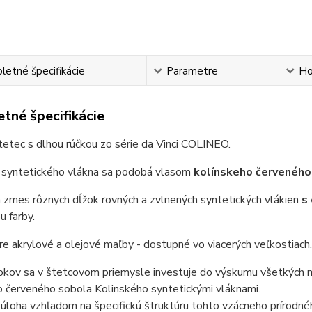
etné špecifikácie
Parametre
Ho
tné špecifikácie
tetec s dlhou rúčkou zo série da Vinci COLINEO.
 syntetického vlákna sa podobá vlasom
kolínskeho červeného
 zmes rôznych dĺžok rovných a zvlnených syntetických vlákien
s
u farby.
re akrylové a olejové maľby - dostupné vo viacerých veľkostiach
.
okov sa v štetcovom priemysle investuje do výskumu všetkých m
o červeného sobola Kolinského syntetickými vláknami.
 úloha vzhľadom na špecifickú štruktúru tohto vzácneho prírodné