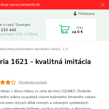
e-shop www.merkantil.sk!
Prihlásenie
e si rady? Zavolajte.
0
ks
 233 443
za
0 €
ok-Piatok: 9.00-17.00hod.
itná imitácia kolínskeho červeného sobola - č. 4
ia 1621 - kvalitná imitácia
Ohodnotiť produkt
 štetec s dlhou rúčkou zo série da Vinci COLINEO. Zložením
ického vlákna sa podobá vlasom kolínskeho červeného sobola.
ná zmes rôznych dĺžok rovných a zvlnených syntetických
n s extra jemnými špičkami, vysokou elasticitou a absorpciou