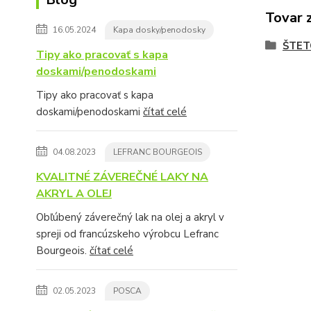
Tovar 
16.05.2024
Kapa dosky/penodosky
ŠTET
Tipy ako pracovať s kapa
doskami/penodoskami
Tipy ako pracovať s kapa
doskami/penodoskami
čítať celé
04.08.2023
LEFRANC BOURGEOIS
KVALITNÉ ZÁVEREČNÉ LAKY NA
AKRYL A OLEJ
Obľúbený záverečný lak na olej a akryl v
spreji od francúzskeho výrobcu Lefranc
Bourgeois.
čítať celé
02.05.2023
POSCA