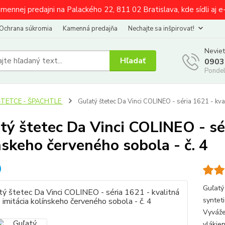
amennej predajni na Palackého 22, 811 02 Bratislava, kde sídli aj 
Ochrana súkromia
Kamenná predajňa
Nechajte sa inšpirovať!
Neviet
Hľadať
0903
Pondel
ŠTETCE - ŠPACHTLE
Guľatý štetec Da Vinci COLINEO - séria 1621 - kval
tý štetec Da Vinci COLINEO - sér
nskeho červeného sobola - č. 4
Guľatý
syntet
Vyváže
vlákie