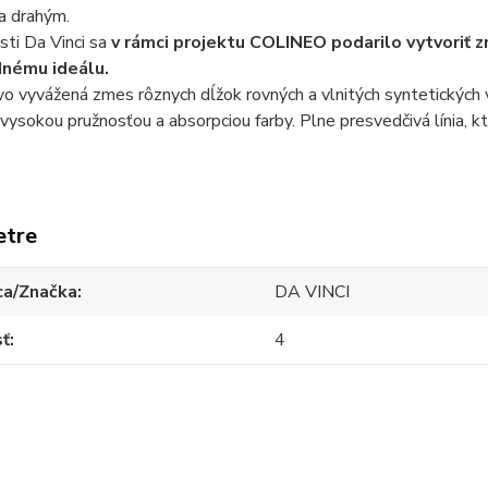
a drahým.
ti Da Vinci sa
v rámci projektu COLINEO podarilo vytvoriť z
odnému ideálu.
vo vyvážená zmes rôznych dĺžok rovných a vlnitých syntetických
 vysokou pružnosťou a absorpciou farby. Plne presvedčivá línia, kto
etre
ca/Značka
DA VINCI
sť
4