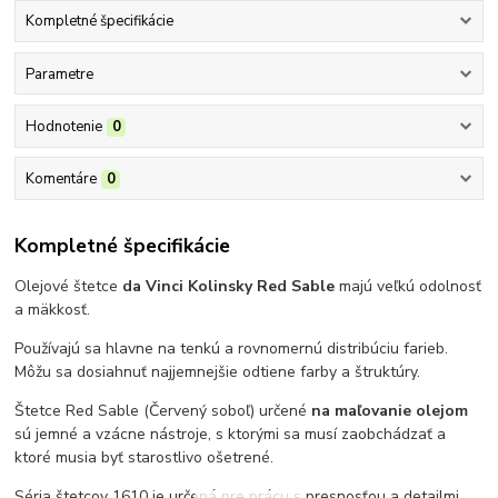
Kompletné špecifikácie
Parametre
Hodnotenie
0
Komentáre
0
Kompletné špecifikácie
Olejové štetce
da Vinci Kolinsky Red Sable
majú veľkú odolnosť
a mäkkosť.
Používajú sa hlavne na tenkú a rovnomernú distribúciu farieb.
Môžu sa dosiahnuť najjemnejšie odtiene farby a štruktúry.
Štetce Red Sable (Červený soboľ) určené
na maľovanie olejom
sú jemné a vzácne nástroje, s ktorými sa musí zaobchádzať a
ktoré musia byť starostlivo ošetrené.
Séria štetcov 1610 je určená pre prácu s presnosťou a detailmi.