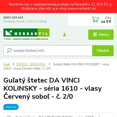
Navštívte nás v našej kamennej predajni na Palackého 22, 811 02
Bratislava, kde sídli aj e-shop www.merkantil.sk!
0
ks
0903 233 443
za
0 €
Pondelok-Piatok: 9.00-17.00hod.
Menu
Hľadať
Úvod
ŠTETCE - ŠPACHTLE
Guľatý štetec DA VINCI KOLINSKY - séria
1610 - vlasy Červený soboľ - č. 2/0
Guľatý štetec DA VINCI
KOLINSKY - séria 1610 - vlasy
Červený soboľ - č. 2/0
Novinka