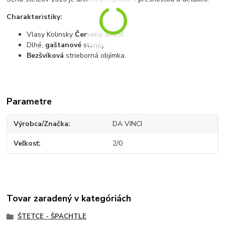
Charakteristiky:
Vlasy Kolinsky
Červený soboľ
Dlhé,
gaštanové
stonky
Bezšvíková
strieborná objímka.
Parametre
Výrobca/Značka
DA VINCI
Veľkosť
2/0
Tovar zaradený v kategóriách
ŠTETCE - ŠPACHTLE