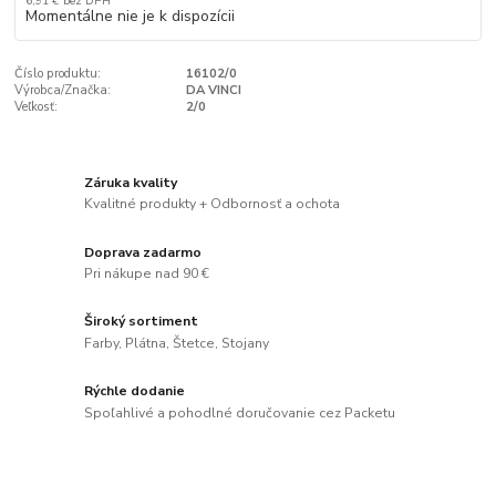
6,91 €
bez DPH
Momentálne nie je k dispozícii
Číslo produktu:
16102/0
Výrobca/Značka:
DA VINCI
Veľkosť:
2/0
Záruka kvality
Kvalitné produkty + Odbornosť a ochota
Doprava zadarmo
Pri nákupe nad 90 €
Široký sortiment
Farby, Plátna, Štetce, Stojany
Rýchle dodanie
Spoľahlivé a pohodlné doručovanie cez Packetu