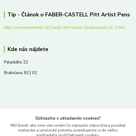
Tip - Článok o FABER-CASTELL Pitt Artist Pens
https://www.merkantil.sk/Clanky-Informacie-Zaujimavosti-a7_0.htm
Kde nás nájdete
Palackého 22
Bratislava, 811 02
Kontakty
Súhlasíte s ukladaním cookies?
www.merkantil.sk
Milí klienti, aby sme vám vedeli čo najlepšie odporúčať a ponúkať
maliarske a umelecké potreby, potrebujeme si do vášho
prehliadača uložiť takzvané cookies.