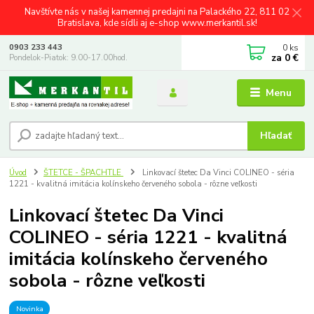
Navštívte nás v našej kamennej predajni na Palackého 22, 811 02
Bratislava, kde sídli aj e-shop www.merkantil.sk!
0
ks
0903 233 443
za
0 €
Pondelok-Piatok: 9.00-17.00hod.
Menu
Hľadať
Úvod
ŠTETCE - ŠPACHTLE
Linkovací štetec Da Vinci COLINEO - séria
1221 - kvalitná imitácia kolínskeho červeného sobola - rôzne veľkosti
Linkovací štetec Da Vinci
COLINEO - séria 1221 - kvalitná
imitácia kolínskeho červeného
sobola - rôzne veľkosti
Novinka