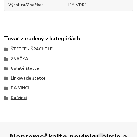
Výrobca/Značka
DA VINCI
Tovar zaradený v kategóriách
ŠTETCE - ŠPACHTLE
ZNAČKA
Guľaté štetce
Linkovacie štetce
DA VINCI
Da Vinci
Nepremeškajte novinky, akcie a