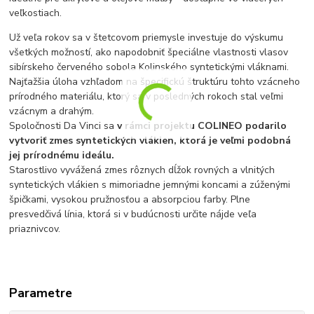
veľkostiach
.
Už veľa rokov sa v štetcovom priemysle investuje do výskumu
všetkých možností, ako napodobniť špeciálne vlastnosti vlasov
sibírskeho červeného sobola Kolinského syntetickými vláknami.
Najťažšia úloha vzhľadom na špecifickú štruktúru tohto vzácneho
prírodného materiálu, ktorý sa v posledných rokoch stal veľmi
vzácnym a drahým.
Spoločnosti Da Vinci sa
v rámci projektu COLINEO podarilo
vytvoriť zmes syntetických vlákien, ktorá je veľmi podobná
jej prírodnému ideálu.
Starostlivo vyvážená zmes rôznych dĺžok rovných a vlnitých
syntetických vlákien s mimoriadne jemnými koncami a zúženými
špičkami, vysokou pružnosťou a absorpciou farby. Plne
presvedčivá línia, ktorá si v budúcnosti určite nájde veľa
priaznivcov.
Parametre