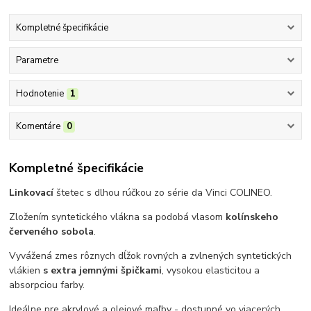
Kompletné špecifikácie
Parametre
Hodnotenie
1
Komentáre
0
Kompletné špecifikácie
Linkovací
štetec s dlhou rúčkou zo série da Vinci COLINEO.
Zložením syntetického vlákna sa podobá vlasom
kolínskeho
červeného sobola
.
Vyvážená zmes rôznych dĺžok rovných a zvlnených syntetických
vlákien
s extra jemnými špičkami
, vysokou elasticitou a
absorpciou farby.
I
deálne pre akrylové a olejové maľby - dostupné vo viacerých