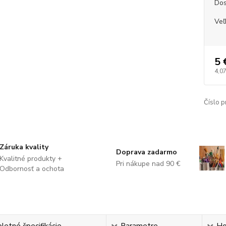
Dos
Veľ
5 
4,07
Číslo p
Záruka kvality
Doprava zadarmo
Kvalitné produkty +
Pri nákupe nad 90 €
Odbornosť a ochota