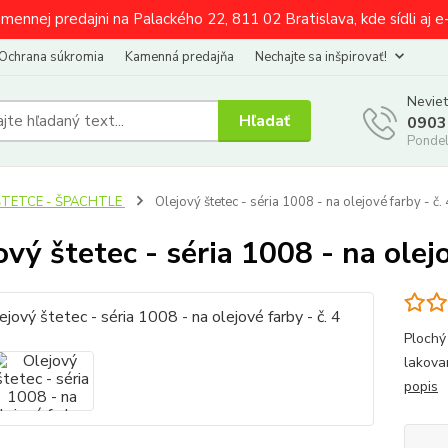
amennej predajni na Palackého 22, 811 02 Bratislava, kde sídli aj 
Ochrana súkromia
Kamenná predajňa
Nechajte sa inšpirovať!
Neviet
Hľadať
0903
Pondel
ŠTETCE - ŠPACHTLE
Olejový štetec - séria 1008 - na olejové farby - č. 
ový štetec - séria 1008 - na olejo
Plochý
lakova
popis