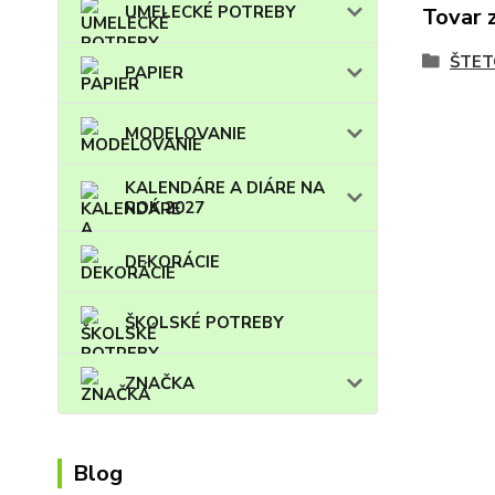
UMELECKÉ POTREBY
Tovar 
ŠTET
PAPIER
MODELOVANIE
KALENDÁRE A DIÁRE NA
ROK 2027
DEKORÁCIE
ŠKOLSKÉ POTREBY
ZNAČKA
Blog