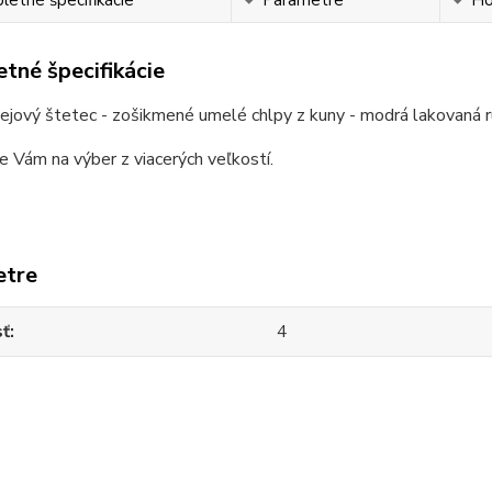
etné špecifikácie
Parametre
Ho
tné špecifikácie
ejový štetec - zošikmené umelé chlpy z kuny - modrá lakovaná r
Vám na výber z viacerých veľkostí.
etre
sť
4