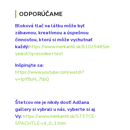
ODPORÚČAME
Bloková tlač na látku môže byť
zábavnou, kreatívnou a úspešnou
činnosťou, ktorú si môže vychutnať
každý:
https://www.merkantil.sk/61025485/e-
search?q=essdee+text
Inšpirujte sa:
https://www.youtube.com/watch?
v=tpY8uN_7lbQ
Štetcov nie je nikdy dosť! Adžana
gallery si vybrali u nás, vyberte si aj
Vy:
https://www.merkantil.sk/STETCE-
SPACHTLE-c4_0_1.htm