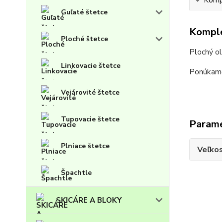
Kompl
Guľaté štetce
Komple
Ploché štetce
Plochý ol
Linkovacie štetce
Ponúkame 
Vejárovité štetce
Tupovacie štetce
Param
Plniace štetce
Veľko
Špachtle
SKICÁRE A BLOKY