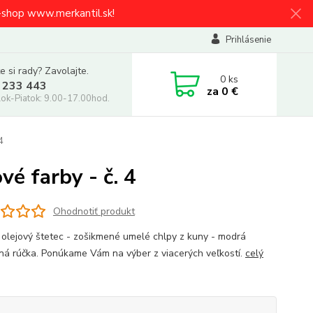
e-shop www.merkantil.sk!
Prihlásenie
e si rady? Zavolajte.
0
ks
 233 443
za
0 €
ok-Piatok: 9.00-17.00hod.
4
vé farby - č. 4
Ohodnotiť produkt
 olejový štetec - zošikmené umelé chlpy z kuny - modrá
ná rúčka. Ponúkame Vám na výber z viacerých veľkostí.
celý