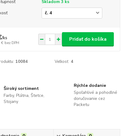
tupnosť
Skladom 3 ks
kosť
€
/
ks
Pridať do košíka
 €
bez DPH
roduktu:
10084
Veľkosť:
4
Rýchle dodanie
Široký sortiment
Spoľahlivé a pohodlné
Farby, Plátna, Štetce,
doručovanie cez
Stojany
Packetu