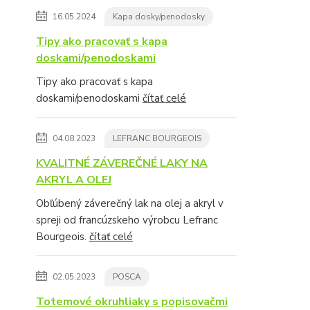
16.05.2024
Kapa dosky/penodosky
Tipy ako pracovať s kapa
doskami/penodoskami
Tipy ako pracovať s kapa
doskami/penodoskami
čítať celé
04.08.2023
LEFRANC BOURGEOIS
KVALITNÉ ZÁVEREČNÉ LAKY NA
AKRYL A OLEJ
Obľúbený záverečný lak na olej a akryl v
spreji od francúzskeho výrobcu Lefranc
Bourgeois.
čítať celé
02.05.2023
POSCA
Totemové okruhliaky s popisovačmi