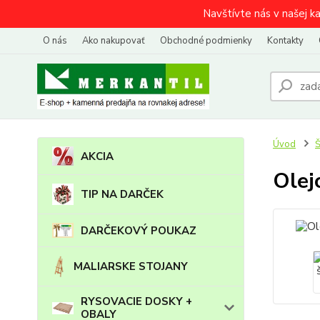
Navštívte nás v našej k
O nás
Ako nakupovať
Obchodné podmienky
Kontakty
Úvod
AKCIA
Olej
TIP NA DARČEK
DARČEKOVÝ POUKAZ
MALIARSKE STOJANY
RYSOVACIE DOSKY +
OBALY