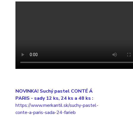
NOVINKA! Suchý pastel CONTÉ Á
PARIS
- sady 12 ks, 24 ks a 48 ks :
https://www.merkantil.sk/suchy-pastel-
conte-a-paris-sada-24-farieb