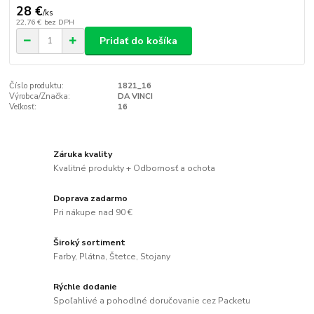
28 €
/
ks
22,76 €
bez DPH
Pridať do košíka
Číslo produktu:
1821_16
Výrobca/Značka:
DA VINCI
Veľkosť:
16
Záruka kvality
Kvalitné produkty + Odbornosť a ochota
Doprava zadarmo
Pri nákupe nad 90 €
Široký sortiment
Farby, Plátna, Štetce, Stojany
Rýchle dodanie
Spoľahlivé a pohodlné doručovanie cez Packetu