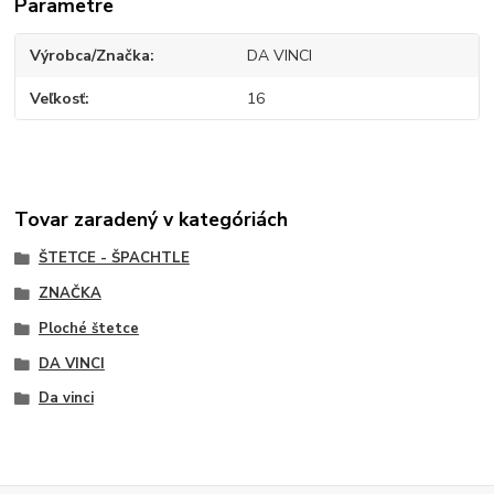
Parametre
Výrobca/Značka
DA VINCI
Veľkosť
16
Tovar zaradený v kategóriách
ŠTETCE - ŠPACHTLE
ZNAČKA
Ploché štetce
DA VINCI
Da vinci