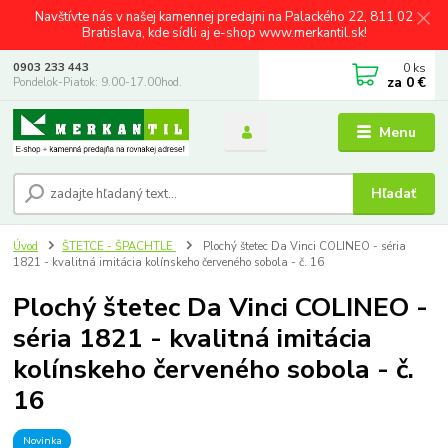
Navštívte nás v našej kamennej predajni na Palackého 22, 811 02
Bratislava, kde sídli aj e-shop www.merkantil.sk!
0
ks
0903 233 443
za
0 €
Pondelok-Piatok: 9.00-17.00hod.
Menu
Hľadať
Úvod
ŠTETCE - ŠPACHTLE
Plochý štetec Da Vinci COLINEO - séria
1821 - kvalitná imitácia kolínskeho červeného sobola - č. 16
Plochý štetec Da Vinci COLINEO -
séria 1821 - kvalitná imitácia
kolínskeho červeného sobola - č.
16
Novinka