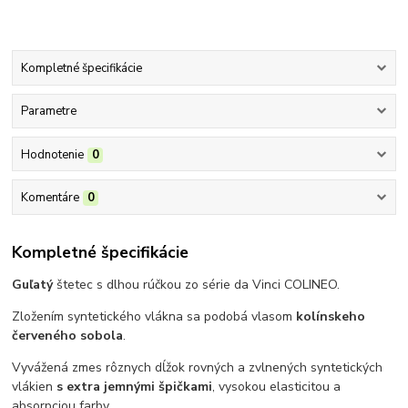
Kompletné špecifikácie
Parametre
Hodnotenie
0
Komentáre
0
Kompletné špecifikácie
Guľatý
štetec s dlhou rúčkou zo série da Vinci COLINEO.
Zložením syntetického vlákna sa podobá vlasom
kolínskeho
červeného sobola
.
Vyvážená zmes rôznych dĺžok rovných a zvlnených syntetických
vlákien
s extra jemnými špičkami
, vysokou elasticitou a
absorpciou farby.