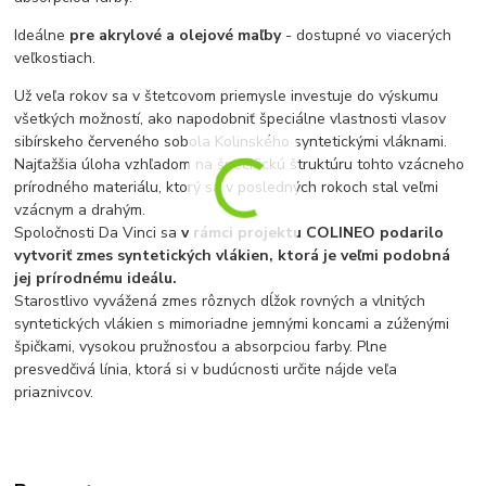
I
deálne
pre akrylové a olejové maľby
- dostupné vo viacerých
veľkostiach
.
Už veľa rokov sa v štetcovom priemysle investuje do výskumu
všetkých možností, ako napodobniť špeciálne vlastnosti vlasov
sibírskeho červeného sobola Kolinského syntetickými vláknami.
Najťažšia úloha vzhľadom na špecifickú štruktúru tohto vzácneho
prírodného materiálu, ktorý sa v posledných rokoch stal veľmi
vzácnym a drahým.
Spoločnosti Da Vinci sa
v rámci projektu COLINEO podarilo
vytvoriť zmes syntetických vlákien, ktorá je veľmi podobná
jej prírodnému ideálu.
Starostlivo vyvážená zmes rôznych dĺžok rovných a vlnitých
syntetických vlákien s mimoriadne jemnými koncami a zúženými
špičkami, vysokou pružnosťou a absorpciou farby. Plne
presvedčivá línia, ktorá si v budúcnosti určite nájde veľa
priaznivcov.