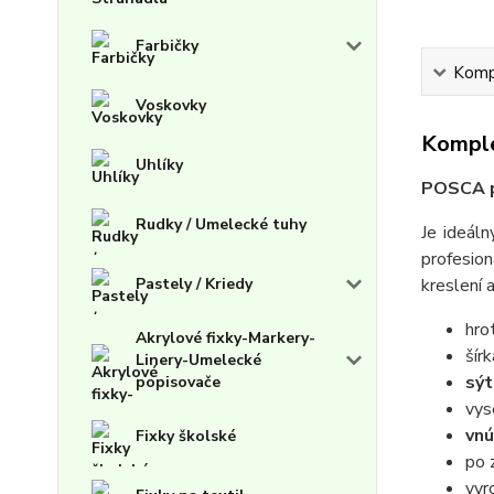
Farbičky
Kompl
Voskovky
Komple
Uhlíky
POSCA p
Rudky / Umelecké tuhy
Je ideáln
profesion
kreslení 
Pastely / Kriedy
hro
Akrylové fixky-Markery-
šír
Linery-Umelecké
sý
popisovače
vy
vnú
Fixky školské
po 
vyr