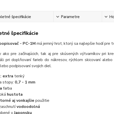
etné špecifikácie
Parametre
Ho
tné špecifikácie
opisovač - PC-1M
má jemný hrot, ktorý sa najlepšie hodí pre 
y ako pre začínajúcich, tak aj pre skúsených výtvarníkov pri kr
áli pri doplňovaní farieb do nákresov, rýchlom skicovaní alebo v
alebo podpisovaní svojich diel.
t:
extra
tenký
ka stopy:
0,7 - 1 mm
ta
farba
soká
hustota
torné aj vonkajšie
použitie
zaschnutí
vodoodolná
obené v
Japonsku