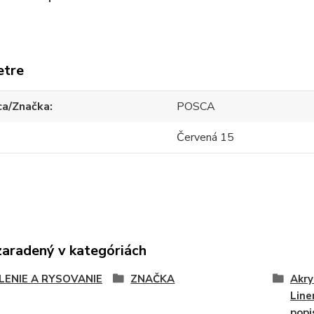
etre
ca/Značka
POSCA
Červená 15
zaradený v kategóriách
LENIE A RYSOVANIE
ZNAČKA
Akry
Line
popi