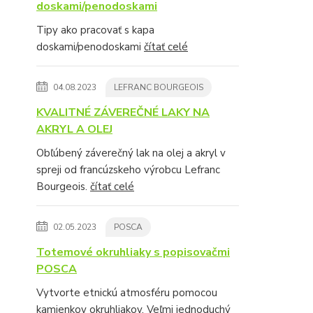
doskami/penodoskami
Tipy ako pracovať s kapa
doskami/penodoskami
čítať celé
04.08.2023
LEFRANC BOURGEOIS
KVALITNÉ ZÁVEREČNÉ LAKY NA
AKRYL A OLEJ
Obľúbený záverečný lak na olej a akryl v
spreji od francúzskeho výrobcu Lefranc
Bourgeois.
čítať celé
02.05.2023
POSCA
Totemové okruhliaky s popisovačmi
POSCA
Vytvorte etnickú atmosféru pomocou
kamienkov okruhliakov. Veľmi jednoduchý