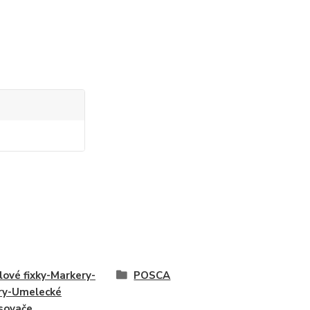
lové fixky-Markery-
POSCA
ry-Umelecké
sovače