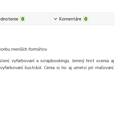
dnotenie
0
Komentáre
0
tvorbu menších formátov.
eslení, vyfarbovaní a scrapbookingu. Jemný hrot ocenia aj
yfarbovaní ilustrácií. Cenia si ho aj umelci pri maľovaní,