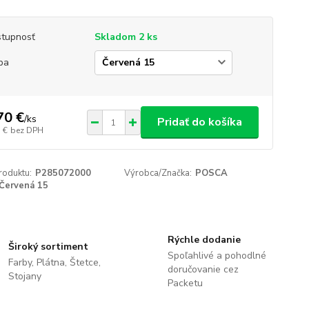
tupnosť
Skladom 2 ks
ba
70 €
/
ks
Pridať do košíka
 €
bez DPH
roduktu:
P285072000
Výrobca/Značka:
POSCA
Červená 15
Rýchle dodanie
Široký sortiment
Spoľahlivé a pohodlné
Farby, Plátna, Štetce,
doručovanie cez
Stojany
Packetu