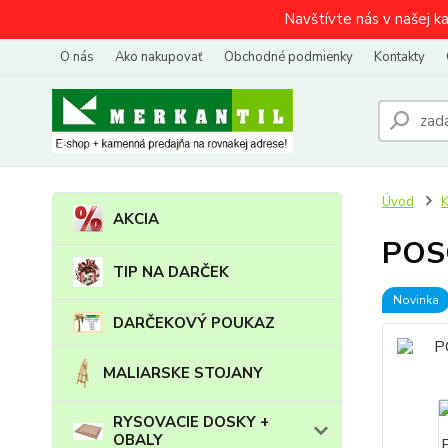
Navštívte nás v našej k
O nás
Ako nakupovať
Obchodné podmienky
Kontakty
Úvod
AKCIA
POSC
TIP NA DARČEK
Novinka
DARČEKOVÝ POUKAZ
MALIARSKE STOJANY
RYSOVACIE DOSKY +
OBALY