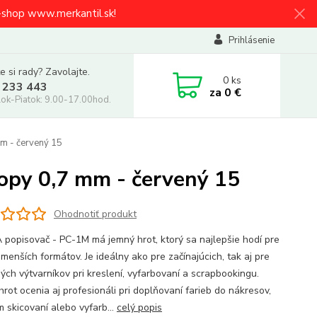
e-shop www.merkantil.sk!
Prihlásenie
e si rady? Zavolajte.
0
ks
 233 443
za
0 €
ok-Piatok: 9.00-17.00hod.
m - červený 15
opy 0,7 mm - červený 15
Ohodnotiť produkt
popisovač - PC-1M má jemný hrot, ktorý sa najlepšie hodí pre
menších formátov. Je ideálny ako pre začínajúcich, tak aj pre
ých výtvarníkov pri kreslení, vyfarbovaní a scrapbookingu.
rot ocenia aj profesionáli pri doplňovaní farieb do nákresov,
m skicovaní alebo vyfarb...
celý popis