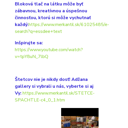
Bloková tlač na látku môže byť
zábavnou, kreatívnou a úspešnou
činnosťou, ktorú si môže vychutnať
každý:
https://www.merkantil.sk/61025485/e-
search?q=essdee+text
Inšpirujte sa:
https://www.youtube.com/watch?
v=tpY8uN_7lbQ
Štetcov nie je nikdy dosť! Adžana
gallery si vybrali u nás, vyberte si aj
Vy:
https://www.merkantil.sk/STETCE-
SPACHTLE-c4_0_1.htm