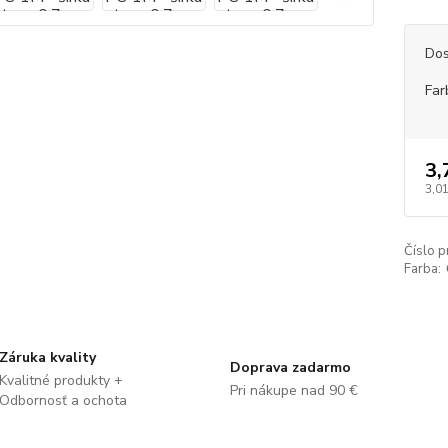
Dos
Far
3,
3,01
Číslo p
Farba:
Záruka kvality
Doprava zadarmo
Kvalitné produkty +
Pri nákupe nad 90 €
Odbornosť a ochota