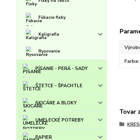
Fixky na textil
Fúkacie fixky
Param
Kaligrafia
Výrob
Rysovanie
Farba
PÍSANIE - PERÁ - SADY
ŠTETCE - ŠPACHTLE
SKICÁRE A BLOKY
Tovar 
UMELECKÉ POTREBY
KRES
PAPIER