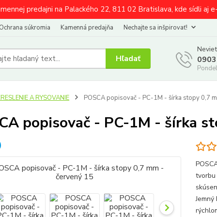
amennej predajni na Palackého 22, 811 02 Bratislava, kde sídli aj 
Ochrana súkromia
Kamenná predajňa
Nechajte sa inšpirovať!
Neviet
Hľadať
0903
Pondel
KRESLENIE A RYSOVANIE
POSCA popisovač - PC-1M - šírka stopy 0,7 m
A popisovač - PC-1M - šírka st
POSCA 
tvorbu 
skúsen
Jemný h
rýchlo