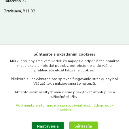
Palackého 22
Bratislava, 811 02
Kontakty
Súhlasíte s ukladaním cookies?
www.merkantil.sk
Milí klienti, aby sme vám vedeli čo najlepšie odporúčať a ponúkať
maliarske a umelecké potreby, potrebujeme si do vášho
prehliadača uložiť takzvané cookies.
0903 233 443
Niektoré sú nevyhnutné pre správne fungovanie stránky, aby bol
Pondelok-Piatok: 9.00-17.00hod.
Váš zážitok z nakupovania čo najlepší.
objednavky@merkantil-obchod.sk
Akceptovaním všetkých vám vieme poskytovať zmysluplné a
užitočné služby.
Podmienky a informácie o spracovávaní osobných údajov -
Cookies.
Nastavenia
Súhlasím