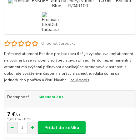
Ohodnotiť produkt
Prémiový atrament Essdee pre blokovú tlač je vysoko kvalitný atrament
na vodnej báze vyrobený zo špeciálnych prísad. Tento nepermanentný
atrament má zvýšenú priľnavosť a vynikajúce prenosové vlastnosti s
dokonale vyváženým časom na prácu a schnutie, vďaka čomu sa
jednoducho používa a čistí. Navrhn...
celý popis
Dostupnosť
Skladom 2 ks
7 €
/
ks
5,69 €
bez DPH
Pridať do košíka