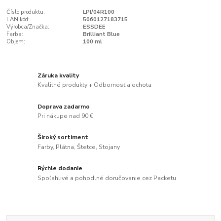
Číslo produktu:
LPI/04R100
EAN kód:
5060127183715
Výrobca/Značka:
ESSDEE
Farba:
Brilliant Blue
Objem:
100 ml
Záruka kvality
Kvalitné produkty + Odbornosť a ochota
Doprava zadarmo
Pri nákupe nad 90 €
Široký sortiment
Farby, Plátna, Štetce, Stojany
Rýchle dodanie
Spoľahlivé a pohodlné doručovanie cez Packetu