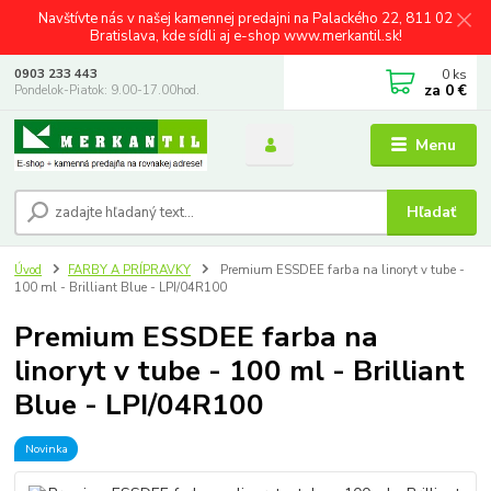
Navštívte nás v našej kamennej predajni na Palackého 22, 811 02
Bratislava, kde sídli aj e-shop www.merkantil.sk!
0
ks
0903 233 443
za
0 €
Pondelok-Piatok: 9.00-17.00hod.
Menu
Hľadať
Úvod
FARBY A PRÍPRAVKY
Premium ESSDEE farba na linoryt v tube -
100 ml - Brilliant Blue - LPI/04R100
Premium ESSDEE farba na
linoryt v tube - 100 ml - Brilliant
Blue - LPI/04R100
Novinka