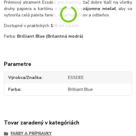
Prémiový atrament Essdee pre blokovú tlač dobre tlačí na všetky
druhy papiera a kartónu a možno ich
vzájomne miešať
, aby sa
vytvorila celá paleta farieb, odtieňov, tónov a odtieňov.
Dostupné v praktických
100 ml
tubách.
Farba:
Brilliant Blue (Brilantná modrá)
Parametre
Výrobca/Značka
ESSDEE
Farba
Brilliant Blue
Tovar zaradený v kategóriách
FARBY A PRÍPRAVKY