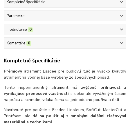
Kompletné špecifikácie
Parametre
Hodnotenie
0
Komentáre
0
Kompletné špecifikácie
Prémiový
atrament Essdee pre blokovú tlač je vysoko kvalitný
atrament na vodnej báze vyrobený zo špeciálnych prísad.
Tento nepermanentný atrament má
zvýšenú priľnavosť a
vynikajúce prenosové vlastnosti
s dokonale vyváženým časom
na prácu a schnutie, vďaka čomu sa jednoducho používa a čistí.
Navrhnuté pre použitie s Essdee Linoleum, SoftCut, MasterCut a
Printfoam, ale
dá sa použiť aj s mnohými ďalšími tlačovými
materiálmi a technikami
.