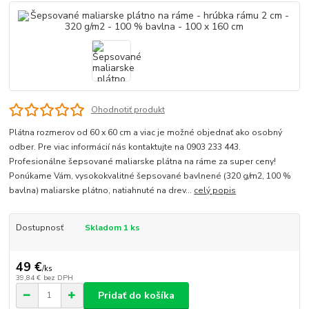
Ohodnotiť produkt
Plátna rozmerov od 60 x 60 cm a viac je možné objednať ako osobný
odber. Pre viac informácií nás kontaktujte na 0903 233 443.
Profesionálne šepsované maliarske plátna na ráme za super ceny!
Ponúkame Vám, vysokokvalitné šepsované bavlnené (320 g/m2, 100 %
bavlna) maliarske plátno, natiahnuté na drev...
celý popis
Dostupnosť
Skladom 1 ks
49 €
/
ks
39,84 €
bez DPH
Pridať do košíka