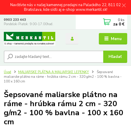
Navštívte nás v našej kamennej predajni na Palackého 22, 811 02
Bratislava, kde sídli aj e-shop www.merkantil.sk!
0
ks
0903 233 443
za
0 €
Pondelok-Piatok: 9.00-17.00hod.
Menu
Hľadať
Úvod
MALIARSKE PLÁTNA A MALIARSKE LEPENKY
Šepsované
maliarske plátno na ráme - hrúbka rámu 2 cm - 320 g/m2 - 100 % bavlna -
100 x 160 cm
Šepsované maliarske plátno na
ráme - hrúbka rámu 2 cm - 320
g/m2 - 100 % bavlna - 100 x 160
cm