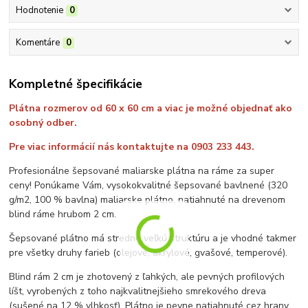
Hodnotenie
0
Komentáre
0
Kompletné špecifikácie
Plátna rozmerov od 60 x 60 cm a viac je možné objednať ako
osobný odber.
Pre viac informácií nás kontaktujte na 0903 233 443.
Profesionálne šepsované maliarske plátna na ráme za super
ceny! Ponúkame Vám, vysokokvalitné šepsované bavlnené (320
g/m2, 100 % bavlna) maliarske plátno, natiahnuté na drevenom
blind ráme hrubom 2 cm.
Šepsované plátno má stredne veľkú štruktúru a je vhodné takmer
pre všetky druhy farieb (olejové, akrylové, gvašové, temperové).
Blind rám 2 cm je zhotovený z ľahkých, ale pevných profilových
líšt, vyrobených z toho najkvalitnejšieho smrekového dreva
(sušené na 12 % vlhkosť). Plátno je pevne natiahnuté cez hrany