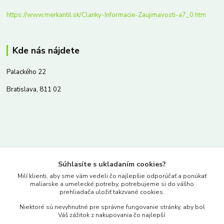
https://www.merkantil.sk/Clanky-Informacie-Zaujimavosti-a7_0.htm
Kde nás nájdete
Palackého 22
Bratislava, 811 02
Kontakty
Súhlasíte s ukladaním cookies?
www.merkantil.sk
Milí klienti, aby sme vám vedeli čo najlepšie odporúčať a ponúkať
maliarske a umelecké potreby, potrebujeme si do vášho
prehliadača uložiť takzvané cookies.
0903 233 443
Niektoré sú nevyhnutné pre správne fungovanie stránky, aby bol
Pondelok-Piatok: 9.00-17.00hod.
Váš zážitok z nakupovania čo najlepší.