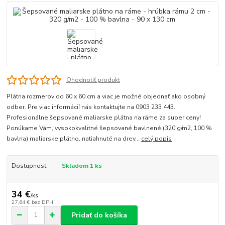
Ohodnotiť produkt
Plátna rozmerov od 60 x 60 cm a viac je možné objednať ako osobný
odber. Pre viac informácií nás kontaktujte na 0903 233 443.
Profesionálne šepsované maliarske plátna na ráme za super ceny!
Ponúkame Vám, vysokokvalitné šepsované bavlnené (320 g/m2, 100 %
bavlna) maliarske plátno, natiahnuté na drev...
celý popis
Dostupnosť
Skladom 1 ks
34 €
/
ks
27,64 €
bez DPH
Pridať do košíka