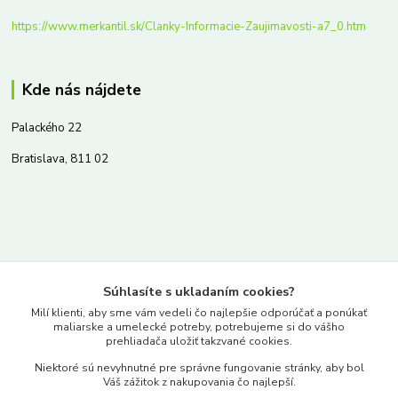
https://www.merkantil.sk/Clanky-Informacie-Zaujimavosti-a7_0.htm
Kde nás nájdete
Palackého 22
Bratislava, 811 02
Kontakty
Súhlasíte s ukladaním cookies?
www.merkantil.sk
Milí klienti, aby sme vám vedeli čo najlepšie odporúčať a ponúkať
maliarske a umelecké potreby, potrebujeme si do vášho
prehliadača uložiť takzvané cookies.
0903 233 443
Niektoré sú nevyhnutné pre správne fungovanie stránky, aby bol
Pondelok-Piatok: 9.00-17.00hod.
Váš zážitok z nakupovania čo najlepší.