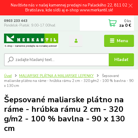
Navštívte nás v našej kamennej predajni na Palackého 22, 811 02
Bratislava, kde sídli aj e-shop www.merkantil.sk!
0
ks
0903 233 443
za
0 €
Pondelok-Piatok: 9.00-17.00hod.
Menu
Hľadať
Úvod
MALIARSKE PLÁTNA A MALIARSKE LEPENKY
Šepsované
maliarske plátno na ráme - hrúbka rámu 2 cm - 320 g/m2 - 100 % bavlna - 90
x 130 cm
Šepsované maliarske plátno na
ráme - hrúbka rámu 2 cm - 320
g/m2 - 100 % bavlna - 90 x 130
cm