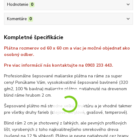
Hodnotenie
0
Komentáre
0
Kompletné špecifikácie
Plátna rozmerov od 60 x 60 cm a viac je možné objednať ako
osobný odber.
Pre viac informácií nás kontaktujte na 0903 233 443.
Profesionálne šepsované maliarske plátna na ráme za super
ceny! Ponúkame Vám, vysokokvalitné šepsované bavlnené (320
g/m2, 100 % bavlna) maliarske plátno, natiahnuté na drevenom
blind ráme hrubom 2 cm.
Šepsované plátno má stredne veľkú štruktúru a je vhodné takmer
pre všetky druhy farieb (olejové, akrylové, gvašové, temperové).
Blind rám 2 cm je zhotovený z ľahkých, ale pevných profilových
líšt, vyrobených z toho najkvalitnejšieho smrekového dreva
(sušené na 12 % vlhkosť). Plátno je pevne natiahnuté cez hrany