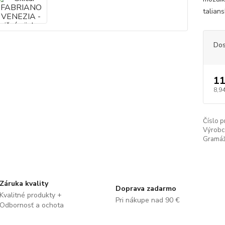
talian
Dos
11
8,94
Číslo p
Výrobc
Gramáž
Záruka kvality
Doprava zadarmo
Kvalitné produkty +
Pri nákupe nad 90 €
Odbornosť a ochota