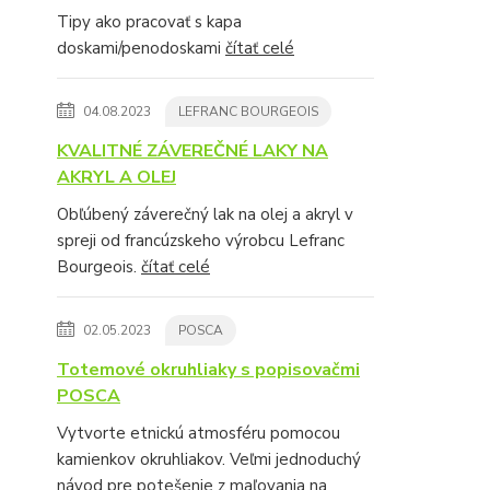
Tipy ako pracovať s kapa
doskami/penodoskami
čítať celé
04.08.2023
LEFRANC BOURGEOIS
KVALITNÉ ZÁVEREČNÉ LAKY NA
AKRYL A OLEJ
Obľúbený záverečný lak na olej a akryl v
spreji od francúzskeho výrobcu Lefranc
Bourgeois.
čítať celé
02.05.2023
POSCA
Totemové okruhliaky s popisovačmi
POSCA
Vytvorte etnickú atmosféru pomocou
kamienkov okruhliakov. Veľmi jednoduchý
návod pre potešenie z maľovania na