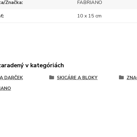
ca/Značka
FABRIANO
sť
10 x 15 cm
zaradený v kategóriách
NA DARČEK
SKICÁRE A BLOKY
ZNA
IANO