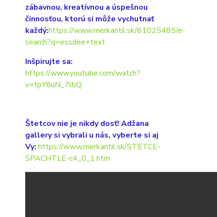
zábavnou, kreatívnou a úspešnou
činnosťou, ktorú si môže vychutnať
každý:
https://www.merkantil.sk/61025485/e-
search?q=essdee+text
Inšpirujte sa:
https://www.youtube.com/watch?
v=tpY8uN_7lbQ
Štetcov nie je nikdy dosť! Adžana
gallery si vybrali u nás, vyberte si aj
Vy:
https://www.merkantil.sk/STETCE-
SPACHTLE-c4_0_1.htm