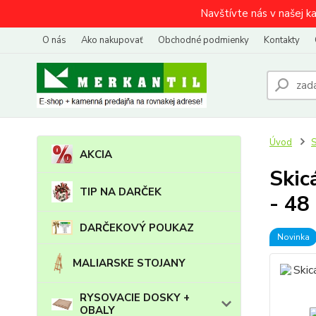
Navštívte nás v našej k
O nás
Ako nakupovať
Obchodné podmienky
Kontakty
Úvod
AKCIA
Skic
TIP NA DARČEK
- 48 
DARČEKOVÝ POUKAZ
Novinka
MALIARSKE STOJANY
RYSOVACIE DOSKY +
OBALY