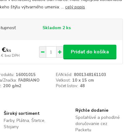
skeho štýlu výtvarného umenia: ...
celý popis
tupnosť
Skladom 2 ks
 €
/
ks
Pridať do košíka
 €
bez DPH
roduktu:
16001015
EAN kód:
8001348161103
a/Značka:
FABRIANO
Veľkosť:
10 x 15 cm
:
200 g/m2
Počet listov:
48
Rýchle dodanie
Široký sortiment
Spoľahlivé a pohodlné
Farby, Plátna, Štetce,
doručovanie cez
Stojany
Packetu