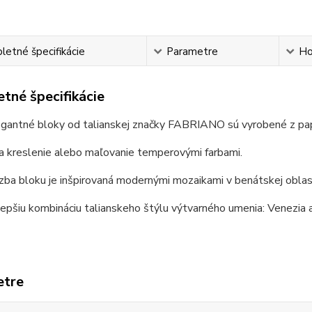
etné špecifikácie
Parametre
Ho
tné špecifikácie
egantné bloky od talianskej značky FABRIANO sú vyrobené z pa
a kreslenie alebo maľovanie temperovými farbami.
ba bloku je inšpirovaná modernými mozaikami v benátskej oblas
epšiu kombináciu talianskeho štýlu výtvarného umenia: Venezia a
etre