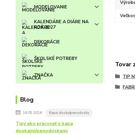
Výrob
MODELOVANIE
Veľko
KALENDÁRE A DIÁRE NA
ROK 2027
DEKORÁCIE
ŠKOLSKÉ POTREBY
Tovar 
ZNAČKA
TIP 
FABR
Blog
16.05.2024
Kapa dosky/penodosky
Tipy ako pracovať s kapa
doskami/penodoskami