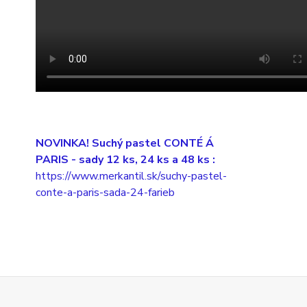
NOVINKA! Suchý pastel CONTÉ Á
PARIS
- sady 12 ks, 24 ks a 48 ks :
https://www.merkantil.sk/suchy-pastel-
conte-a-paris-sada-24-farieb