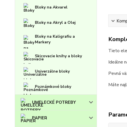
Bloky na Akvarel
Kompl
Bloky na Akryl a Olej
Bloky na Kaligrafiu a
Komple
Markery
Tieto el
Skicovacie knihy a bloky
Ideálne n
Univerzálne bloky
Pevná väz
Máte najl
Poznámkové bloky
UMELECKÉ POTREBY
Param
PAPIER