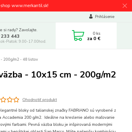
e-shop www.merkantil.sk!
Prihlásenie
e si rady? Zavolajte.
0
ks
 233 443
za
0 €
ok-Piatok: 9.00-17.00hod.
- 200g/m2 - 48 listov
väzba - 10x15 cm - 200g/m2
Ohodnotiť produkt
elegantné bloky od talianskej značky FABRIANO sú vyrobené z
a Accademia 200 g/m2. Ideálne na kreslenie alebo maľovanie
ovými farbami. Pevná väzba bloku je inšpirovaná modernými
ami v benátskej oblasti San Marco. Máte najlepšiu kombináciu