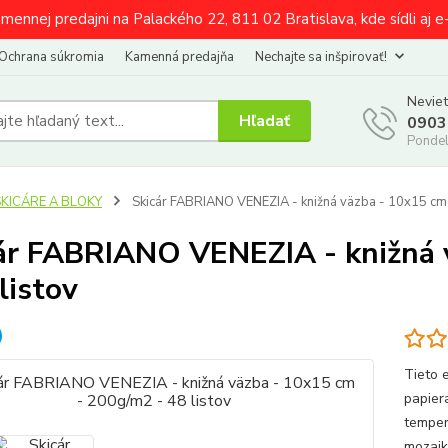
amennej predajni na Palackého 22, 811 02 Bratislava, kde sídli aj 
Ochrana súkromia
Kamenná predajňa
Nechajte sa inšpirovať!
Neviet
Hľadať
0903
Pondel
SKICÁRE A BLOKY
Skicár FABRIANO VENEZIA - knižná väzba - 10x15 cm 
ár FABRIANO VENEZIA - knižná 
listov
Tieto 
papier
temper
mozaik