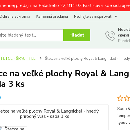
amennej predajni na Palackého 22, 811 02 Bratislava, kde sídli aj 
Ochrana súkromia
Kamenná predajňa
Nechajte sa inšpirovať!
Neviet
Hľadať
0903
Pondel
ŠTETCE - ŠPACHTLE
Štetce na veľké plochy Royal & Langnickel - hnedý
ce na veľké plochy Royal & Lang
da 3 ks
Sada š
temper
typov v