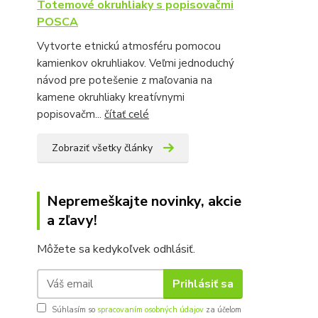
Totemové okruhliaky s popisovačmi
POSCA
Vytvorte etnickú atmosféru pomocou
kamienkov okruhliakov. Veľmi jednoduchý
návod pre potešenie z maľovania na
kamene okruhliaky kreatívnymi
popisovačm...
čítať celé
Zobraziť všetky články
Nepremeškajte novinky, akcie
a zľavy!
Môžete sa kedykoľvek odhlásiť.
Prihlásiť sa
Súhlasím so
spracovaním osobných údajov
za účelom