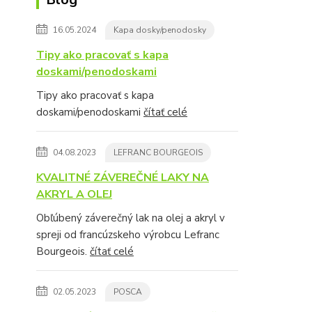
16.05.2024
Kapa dosky/penodosky
Tipy ako pracovať s kapa
doskami/penodoskami
Tipy ako pracovať s kapa
doskami/penodoskami
čítať celé
04.08.2023
LEFRANC BOURGEOIS
KVALITNÉ ZÁVEREČNÉ LAKY NA
AKRYL A OLEJ
Obľúbený záverečný lak na olej a akryl v
spreji od francúzskeho výrobcu Lefranc
Bourgeois.
čítať celé
02.05.2023
POSCA