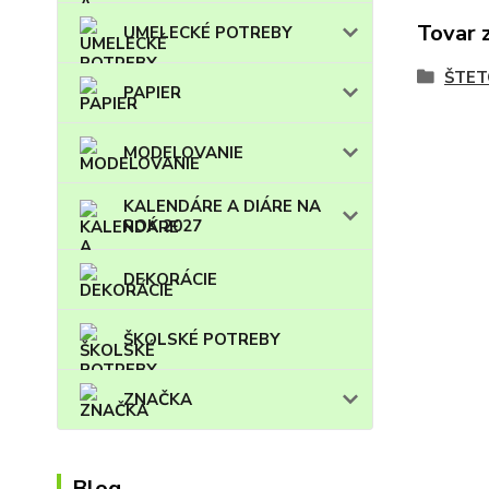
Tovar 
UMELECKÉ POTREBY
ŠTET
PAPIER
MODELOVANIE
KALENDÁRE A DIÁRE NA
ROK 2027
DEKORÁCIE
ŠKOLSKÉ POTREBY
ZNAČKA
Blog