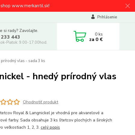
e-shop www.merkantil.sk!
Prihlásenie
e si rady? Zavolajte.
0
ks
 233 443
za
0 €
ok-Piatok: 9.00-17.00hod.
 prírodný vlas - sada 3 ks
nickel - hnedý prírodný vlas
Ohodnotiť produkt
tetcov Royal & Langnickel je vhodná pre akvarelové a
ové farby. Sada obsahuje 3 ks štetcov plochých a širokých
o veľkostiach 1, 2, 3.
celý popis