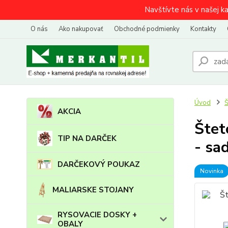
Navštívte nás v našej k
O nás
Ako nakupovať
Obchodné podmienky
Kontakty
Úvod
AKCIA
Štet
TIP NA DARČEK
- sa
DARČEKOVÝ POUKAZ
Novinka
MALIARSKE STOJANY
RYSOVACIE DOSKY +
OBALY