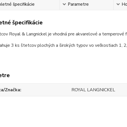
etné špecifikácie
Parametre
Ho
tné špecifikácie
cov Royal & Langnickel je vhodná pre akvarelové a temperové f
huje 3 ks štetcov plochých a širokých typov vo veľkostiach 1, 2,
etre
ca/Značka
ROYAL LANGNICKEL