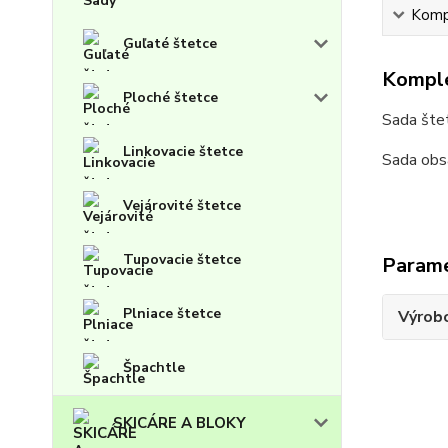
Kompl
Guľaté štetce
Komple
Ploché štetce
Sada štet
Linkovacie štetce
Sada obsa
Vejárovité štetce
Tupovacie štetce
Param
Plniace štetce
Výrob
Špachtle
SKICÁRE A BLOKY