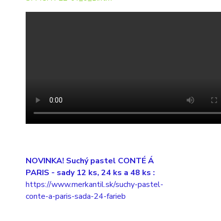
NOVINKA! Suchý pastel CONTÉ Á
PARIS
- sady 12 ks, 24 ks a 48 ks :
https://www.merkantil.sk/suchy-pastel-
conte-a-paris-sada-24-farieb