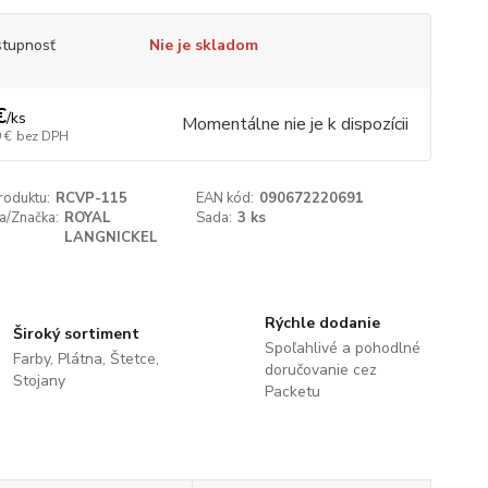
tupnosť
Nie je skladom
€
/
ks
Momentálne nie je k dispozícii
 €
bez DPH
roduktu:
RCVP-115
EAN kód:
090672220691
a/Značka:
ROYAL
Sada:
3 ks
LANGNICKEL
Rýchle dodanie
Široký sortiment
Spoľahlivé a pohodlné
Farby, Plátna, Štetce,
doručovanie cez
Stojany
Packetu