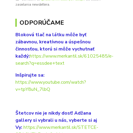
zasielania newslettera.
ODPORÚČAME
Bloková tlač na látku môže byť
zábavnou, kreatívnou a úspešnou
činnosťou, ktorú si môže vychutnať
každý:
https://www.merkantil.sk/61025485/e-
search?q=essdee+text
Inšpirujte sa:
https://www.youtube.com/watch?
v=tpY8uN_7lbQ
Štetcov nie je nikdy dosť! Adžana
gallery si vybrali u nás, vyberte si aj
Vy:
https://www.merkantil.sk/STETCE-