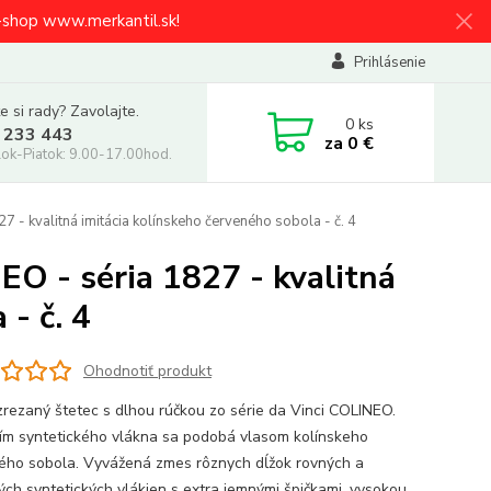
e-shop www.merkantil.sk!
Prihlásenie
e si rady? Zavolajte.
0
ks
 233 443
za
0 €
ok-Piatok: 9.00-17.00hod.
 - kvalitná imitácia kolínskeho červeného sobola - č. 4
EO - séria 1827 - kvalitná
- č. 4
Ohodnotiť produkt
zrezaný štetec s dlhou rúčkou zo série da Vinci COLINEO.
ím syntetického vlákna sa podobá vlasom kolínskeho
ého sobola. Vyvážená zmes rôznych dĺžok rovných a
ých syntetických vlákien s extra jemnými špičkami, vysokou