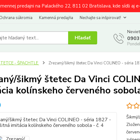
amennej predajni na Palackého 22, 811 02 Bratislava, kde sídli aj 
Ochrana súkromia
Kamenná predajňa
Nechajte sa inšpirovať!
Neviet
Hľadať
0903
Pondel
ŠTETCE - ŠPACHTLE
Zrezaný/šikmý štetec Da Vinci COLINEO - séria 1827
aný/šikmý štetec Da Vinci COLIN
ácia kolínskeho červeného sobola 
Šikmý/
Zložen
červen
zvlnen