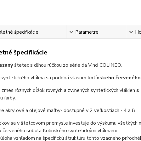
etné špecifikácie
Parametre
Ho
tné špecifikácie
rezaný
štetec s dlhou rúčkou zo série da Vinci COLINEO.
 syntetického vlákna sa podobá vlasom
kolínskeho červeného
 zmes rôznych dĺžok rovných a zvlnených syntetických vlákien
s
u farby.
re akrylové a olejové maľby
- dostupné v 2 veľkostiach - 4 a 8.
okov sa v štetcovom priemysle investuje do výskumu všetkých m
o červeného sobola Kolinského syntetickými vláknami.
 úloha vzhľadom na špecifickú štruktúru tohto vzácneho prírodné