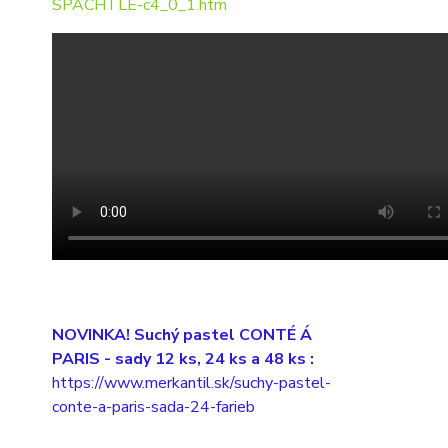
SPACHTLE-c4_0_1.htm
NOVINKA! Suchý pastel CONTÉ Á
PARIS
- sady 12 ks, 24 ks a 48 ks :
https://www.merkantil.sk/suchy-pastel-
conte-a-paris-sada-24-farieb