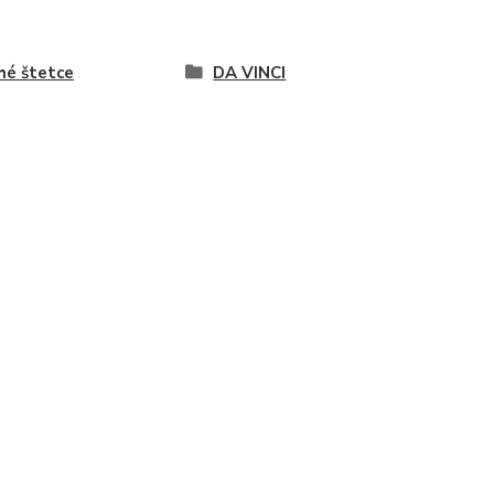
hé štetce
DA VINCI