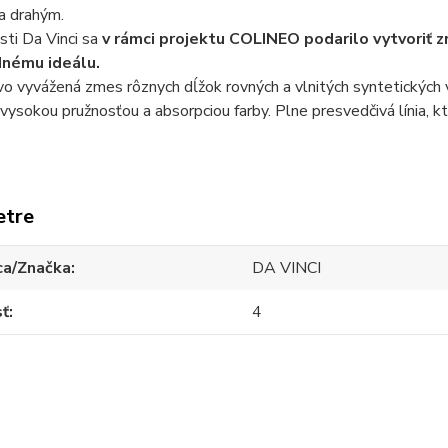
a drahým.
ti Da Vinci sa
v rámci projektu COLINEO podarilo vytvoriť z
odnému ideálu.
vo vyvážená zmes rôznych dĺžok rovných a vlnitých syntetických
 vysokou pružnosťou a absorpciou farby. Plne presvedčivá línia, kto
etre
ca/Značka
DA VINCI
sť
4