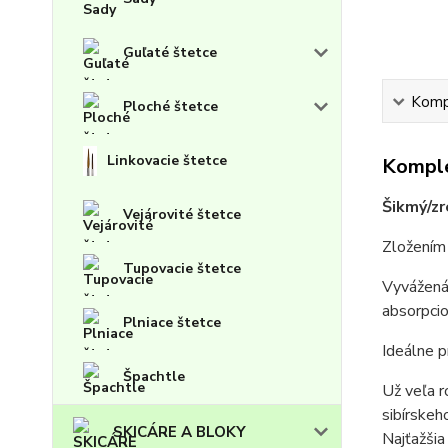
Guľaté štetce
Kompl
Ploché štetce
Linkovacie štetce
Komple
Šikmý/z
Vejárovité štetce
Zložením
Tupovacie štetce
Vyvážená
absorpcio
Plniace štetce
I
deálne p
Špachtle
Už veľa r
sibírskeh
SKICÁRE A BLOKY
Najťažšia