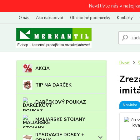
Navštívte nás v našej k
O nás
Ako nakupovať
Obchodné podmienky
Kontakty
Úvod
AKCIA
Zrez
TIP NA DARČEK
imit
DARČEKOVÝ POUKAZ
Novinka
MALIARSKE STOJANY
RYSOVACIE DOSKY +