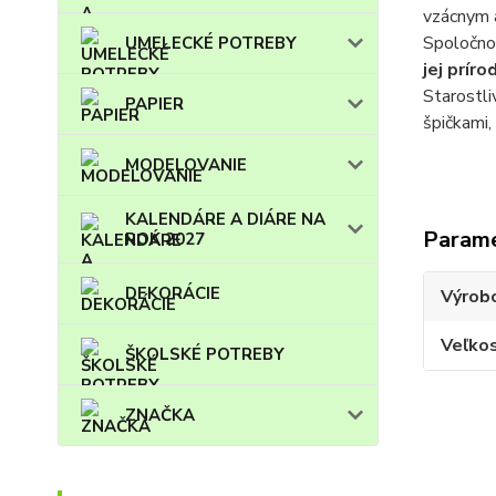
vzácnym 
Spoločnos
UMELECKÉ POTREBY
jej prír
Starostli
PAPIER
špičkami,
MODELOVANIE
KALENDÁRE A DIÁRE NA
Param
ROK 2027
DEKORÁCIE
Výrob
Veľko
ŠKOLSKÉ POTREBY
ZNAČKA