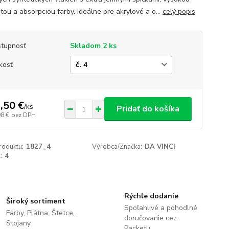
itou a absorpciou farby. Ideálne pre akrylové a o...
celý popis
tupnosť
Skladom 2 ks
kosť
,50 €
/
ks
Pridať do košíka
98 €
bez DPH
roduktu:
1827_4
Výrobca/Značka:
DA VINCI
:
4
Rýchle dodanie
Široký sortiment
Spoľahlivé a pohodlné
Farby, Plátna, Štetce,
doručovanie cez
Stojany
Packetu