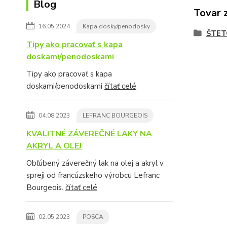
Blog
Tovar 
16.05.2024
Kapa dosky/penodosky
ŠTET
Tipy ako pracovať s kapa
doskami/penodoskami
Tipy ako pracovať s kapa
doskami/penodoskami
čítať celé
04.08.2023
LEFRANC BOURGEOIS
KVALITNÉ ZÁVEREČNÉ LAKY NA
AKRYL A OLEJ
Obľúbený záverečný lak na olej a akryl v
spreji od francúzskeho výrobcu Lefranc
Bourgeois.
čítať celé
02.05.2023
POSCA