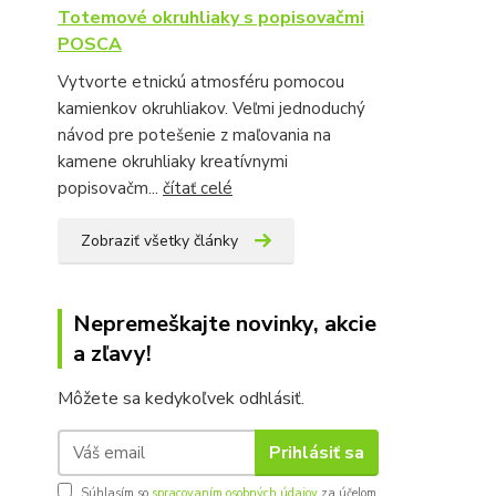
Totemové okruhliaky s popisovačmi
POSCA
Vytvorte etnickú atmosféru pomocou
kamienkov okruhliakov. Veľmi jednoduchý
návod pre potešenie z maľovania na
kamene okruhliaky kreatívnymi
popisovačm...
čítať celé
Zobraziť všetky články
Nepremeškajte novinky, akcie
a zľavy!
Môžete sa kedykoľvek odhlásiť.
Prihlásiť sa
Súhlasím so
spracovaním osobných údajov
za účelom